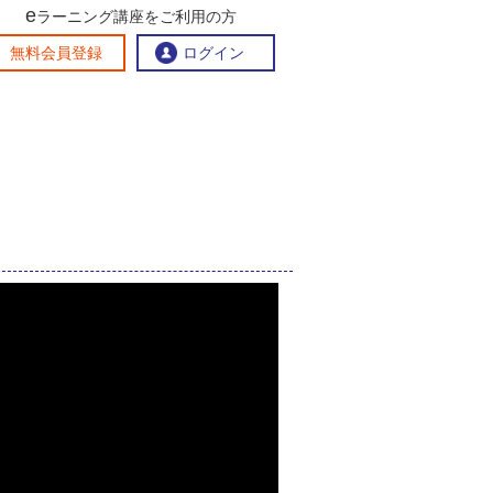
e
ラーニング講座をご利用の方
交流ひろば
無料会員登録
ログイン
おすすめする理由
地方創生交流掲示板
eラーニング講座を探す
官民連携講座
地方創生に役立つコンテンツ集
お問い合わせ