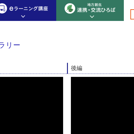
地方創生って面白い！」大学生が語る地方創生のリアルな魅力
創生カレッジ
eラーニング講座
連携
ラリー
地方創生カレッジについて
地方創生×デジタル
New!
テーマ別おすすめ受講コース
eラーニング講座 HOME
地方創生の実践事例紹介
後編
eラーニング受講者の声
サイトマップ
イベント情報