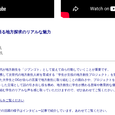
語る地方探求のリアルな魅力
氏
氏
代が地方創生を「ジブンゴト」として捉えて自ら行動していくことが重要です。
携して次世代の地方創生人材を育成する「学生が主役の地方創生プロジェクト」を
た大学生とOGが自らの言葉で地方創生に取り組むことの面白さや、プロジェクト
トした立場として話の引き出し役を務め、地方創生に学生が携わる意味や教育的な
組む学生のリアルな声を感じ取っていただけますので、ぜひあわせてご覧ください
らをご覧ください
での活躍の様子はインタビュー記事で紹介しています。あわせてご覧ください。