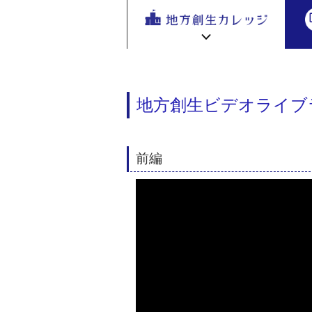
地方創生
地方創生ビデオライブラリー
>
>「
地方
を無料eラ
ーニング
で学ぶ。
専門家の
地方創生カレッジ HOME
連携・交流ひろば HOME
講座が200
e
地方創生ビデオライブ
ラーニング講座 HOME
以上
新着情報
連携・交流ひろばについて
初めての方へ
地方創生カレッジ活用の流れ
全国で活躍する地方創生専門人材
前編
受講方法
ビデオライブラリ
地方創生応援プロジェクト