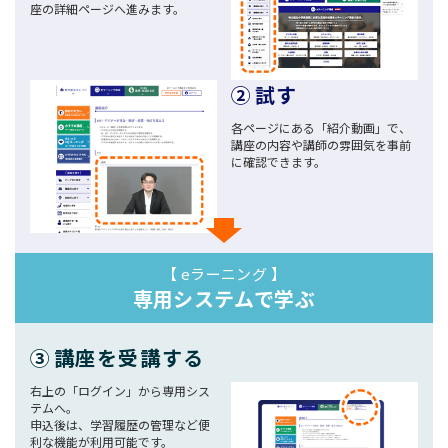
座の詳細ページへ進みます。
②
試す
各ページにある「紹介動画」で、
講座の内容や講師の雰囲気を事前
に確認できます。
【 eラーニング 】
専用システムで学ぶ
③
講座を受講する
右上の「ログイン」から専用シス
テムへ。
申込後は、学習履歴の管理など便
利な機能が利用可能です。