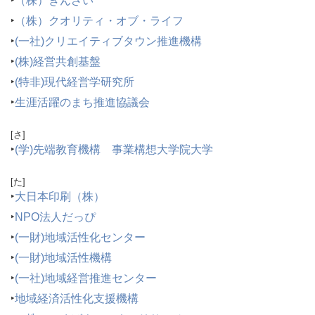
‣
（株）きんざい
‣
（株）クオリティ・オブ・ライフ
‣
(一社)クリエイティブタウン推進機構
‣
(株)経営共創基盤
‣
(特非)現代経営学研究所
‣
生涯活躍のまち推進協議会
[さ]
‣
(学)先端教育機構 事業構想大学院大学
[た]
‣
大日本印刷（株）
‣
NPO法人だっぴ
‣
(一財)地域活性化センター
‣
(一財)地域活性機構
‣
(一社)地域経営推進センター
‣
地域経済活性化支援機構