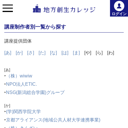
ログイン
講座制作者別一覧から探す
講座提供団体
[あ]
[か]
[さ]
[た]
[な]
[は]
[ま]
[や]
[ら]
[わ]
[あ]
‣
（株）wiwiw
‣
NPO法人ETIC.
‣
NSG(新潟総合学園)グループ
[か]
‣
(学)関西学院大学
‣
京都アライアンス(地域公共人材大学連携事業)