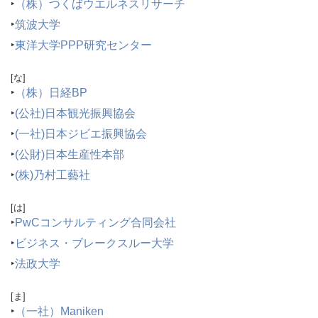
‣
（株）つくばウエルネスリサーチ
‣
筑波大学
‣
東洋大学PPP研究センター
[な]
‣
（株）日経BP
‣
(公社)日本観光振興協会
‣
(一社)日本ジビエ振興協会
‣
(公財)日本生産性本部
‣
(株)乃村工藝社
[は]
‣
PwCコンサルティング合同会社
‣
ビジネス・ブレークスルー大学
‣
法政大学
[ま]
‣
（一社）Maniken