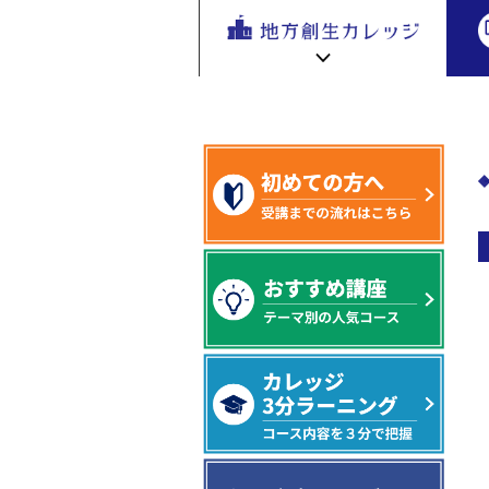
地方創生
講座制作者別一覧から探す
>
>（株
地方
を無料eラ
ーニング
で学ぶ。
専門家の
地方創生カレッジ HOME
連携・交流ひろば HOME
講座が200
e
ラーニング講座 HOME
以上
新着情報
連携・交流ひろばについて
初めての方へ
地方創生カレッジ活用の流れ
全国で活躍する地方創生専門人材
受講方法
ビデオライブラリ
地方創生応援プロジェクト