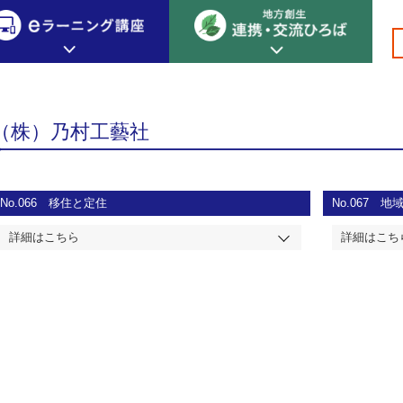
）乃村工藝社
創生カレッジ
eラーニング講座
連携
（株）乃村工藝社
地方創生カレッジについて
地方創生×デジタル
New!
テーマ別おすすめ受講コース
eラーニング講座 HOME
地方創生の実践事例紹介
No.066
移住と定住
No.067
地
eラーニング受講者の声
サイトマップ
イベント情報
詳細はこちら
詳細はこち