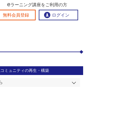
e
ラーニング講座をご利用の方
交流ひろば
無料会員登録
ログイン
おすすめする理由
地方創生交流掲示板
eラーニング講座を探す
官民連携講座
地方創生に役立つコンテンツ集
域コミュニティの再生・構築
お問い合わせ
ら