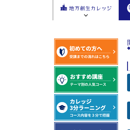
地方創生
>開講／リニューアル年度別に講座を探
地方
を無料eラ
ーニング
で学ぶ。
専門家の
地方創生カレッジ HOME
連携・交流ひろば HOME
講座が200
e
ラーニング講座 HOME
以上
新着情報
連携・交流ひろばについて
初めての方へ
地方創生カレッジ活用の流れ
全国で活躍する地方創生専門人材
受講方法
ビデオライブラリ
地方創生応援プロジェクト