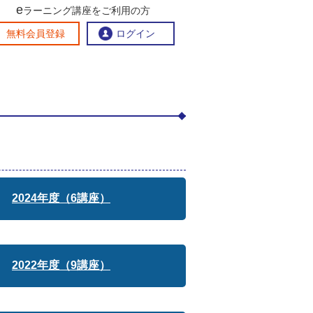
e
ラーニング講座をご利用の方
交流ひろば
無料会員登録
ログイン
おすすめする理由
地方創生交流掲示板
eラーニング講座を探す
官民連携講座
地方創生に役立つコンテンツ集
お問い合わせ
2024年度（6講座）
2022年度（9講座）