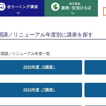
す
創生カレッジ
eラーニング講座
連携
開講／リニューアル年度別に講座を探す
地方創生カレッジについて
地方創生×デジタル
New!
テーマ別おすすめ受講コース
eラーニング講座 HOME
地方創生の実践事例紹介
開講／リニューアル年度一覧
eラーニング受講者の声
サイトマップ
イベント情報
2025年度（5講座）
2023年度（7講座）