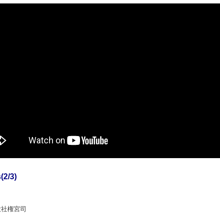
s
(2/3)
大社権宮司