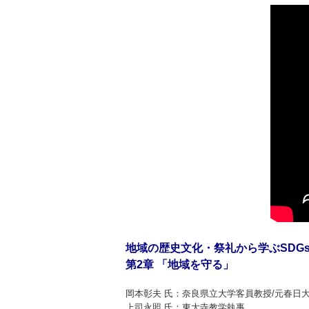
地域の歴史文化・祭礼から学ぶSDG
第2章 「地域を守る」
岡本彰夫 氏：奈良県立大学客員教授/元春日
上司永照 氏：東大寺教学執事