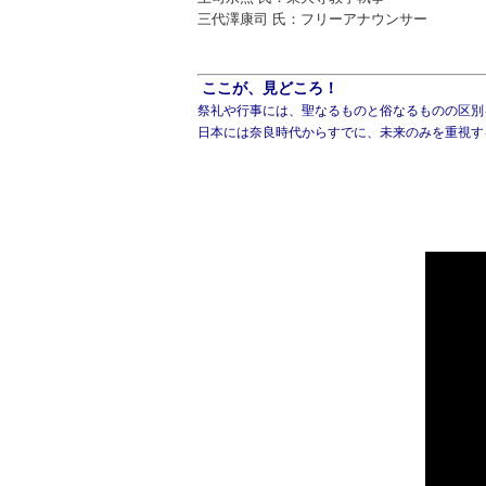
三代澤康司 氏：フリーアナウンサー
ここが、見どころ！
祭礼や行事には、聖なるものと俗なるものの区別
日本には奈良時代からすでに、未来のみを重視す