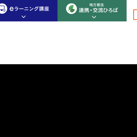
で学ぼうSDGs vol.3
創生カレッジ
eラーニング講座
連携
地方創生カレッジについて
地方創生×デジタル
New!
テーマ別おすすめ受講コース
eラーニング講座 HOME
地方創生の実践事例紹介
eラーニング受講者の声
サイトマップ
イベント情報