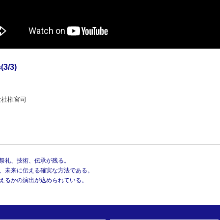
s
(3/3)
大社権宮司
祭礼、技術、伝承が残る。
、未来に伝える確実な方法である。
えるかの演出が込められている。