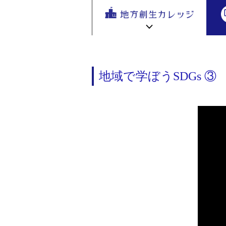
地方創生
地方創生ビデオライブラリー
>
>地域
地方
を無料eラ
ーニング
で学ぶ。
専門家の
地方創生カレッジ HOME
連携・交流ひろば HOME
講座が200
e
地域で学ぼうSDGs ③
ラーニング講座 HOME
以上
新着情報
連携・交流ひろばについて
初めての方へ
地方創生カレッジ活用の流れ
全国で活躍する地方創生専門人材
受講方法
ビデオライブラリ
地方創生応援プロジェクト