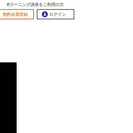
e
ラーニング講座をご利用の方
交流ひろば
無料会員登録
ログイン
おすすめする理由
地方創生交流掲示板
eラーニング講座を探す
官民連携講座
地方創生に役立つコンテンツ集
お問い合わせ