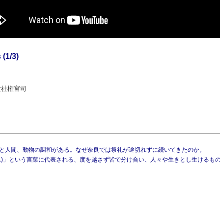
/3)
大社権宮司
と人間、動物の調和がある。なぜ奈良では祭礼が途切れずに続いてきたのか。
ん)」という言葉に代表される、度を越さず皆で分け合い、人々や生きとし生けるも