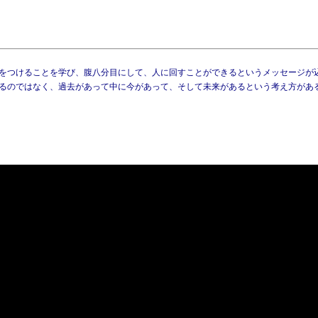
をつけることを学び、腹八分目にして、人に回すことができるというメッセージが
るのではなく、過去があって中に今があって、そして未来があるという考え方があ