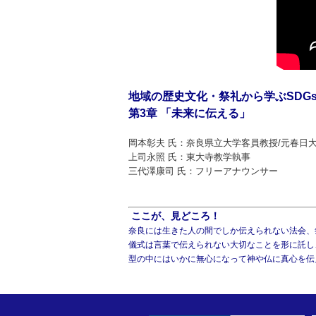
地域の歴史文化・祭礼から学ぶSDG
第3章 「未来に伝える」
岡本彰夫 氏：奈良県立大学客員教授/元春日
上司永照 氏：東大寺教学執事
三代澤康司 氏：フリーアナウンサー
ここが、見どころ！
奈良には生きた人の間でしか伝えられない法会、
儀式は言葉で伝えられない大切なことを形に託し
型の中にはいかに無心になって神や仏に真心を伝