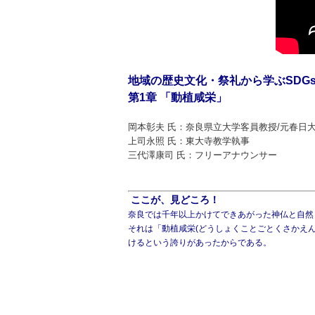
地域の歴史文化・祭礼から学ぶSDGs (1
第1章 「動植咸栄」
岡本彰夫 氏：奈良県立大学客員教授/元春日
上司永照 氏：東大寺教学執事
三代澤康司 氏：フリーアナウンサー
ここが、見どころ！
奈良では千年以上かけてできあがった神仏と自然
それは「動植咸栄(どうしょくことごとくさかえ
けるという誇りがあったからである。