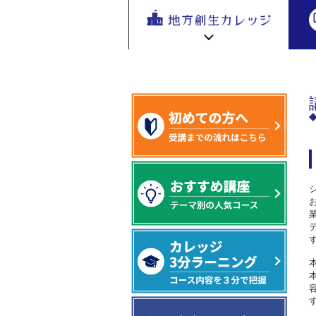
地方創生
地方創生 eラーニング講座
基盤編
地方
を無料eラ
ーニング
で学ぶ。
専門家の
地方創生カレッジ HOME
連携・交流ひろば HOME
講座が200
e
ラーニング講座 HOME
以上
新着情報
連携・交流ひろばについて
初めての方へ
地方創生カレッジ活用の流れ
全国で活躍する地方創生専門人材
受講方法
ビデオライブラリ
地方創生応援プロジェクト