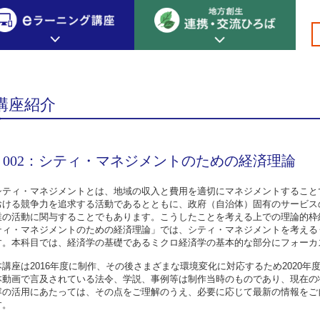
基盤編 官民の連携
>
>
>
>002：シティ・マネジメントのための経済理論
創生カレッジ
eラーニング講座
連携
講座紹介
地方創生カレッジについて
地方創生×デジタル
New!
テーマ別おすすめ受講コース
002：シティ・マネジメントのための経済理論
eラーニング講座 HOME
地方創生の実践事例紹介
eラーニング受講者の声
サイトマップ
イベント情報
シティ・マネジメントとは、地域の収入と費用を適切にマネジメントすること
おける競争力を追求する活動であるとともに、政府（自治体）固有のサービス
業の活動に関与することでもあります。こうしたことを考える上での理論的枠
ティ・マネジメントのための経済理論」では、シティ・マネジメントを考える
す。本科目では、経済学の基礎であるミクロ経済学の基本的な部分にフォーカ
本講座は2016年度に制作、その後さまざまな環境変化に対応するため2020
本動画で言及されている法令、学説、事例等は制作当時のものであり、現在の
容の活用にあたっては、その点をご理解のうえ、必要に応じて最新の情報をご
す。