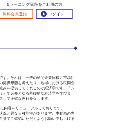
e
ラーニング講座をご利用の方
交流ひろば
無料会員登録
ログイン
おすすめする理由
地方創生交流掲示板
eラーニング講座を探す
官民連携講座
地方創生に役立つコンテンツ集
お問い合わせ
です。それは、一般の民間企業同様に市場に
の提供形態を考えたり、地域における民間企
組みを提供してくれるのが経済学です。「シ
うえで必要となる基礎的な経済学を学びま
スして正確な理解を促します。
年度に内容をリニューアルしております。
状況と異なる可能性があります。本動画の内
自身でご確認いただくようお願い申し上げま