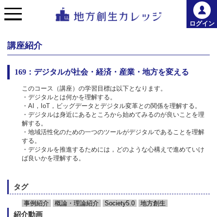
ログイン
講座紹介
169：デジタルが社会・経済・産業・地方を変える
このコース（講座）の学習目標は以下となります。
・デジタルとは何かを理解する。
・AI，IoT，ビッグデータとデジタル変革との関係を理解する。
・デジタルは身近にあるところから始めてみるのが良いことを理
解する。
・地域活性化のための一つのツールがデジタルであることを理解
する。
・デジタルを推進するためには，どのような心構えで進めていけ
ば良いかを理解する。
タグ
事例紹介
概論・理論紹介
Society5.0
地方創生
紹介動画