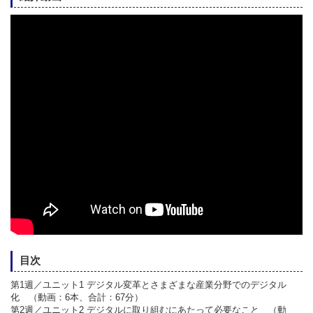
目次
第1週／
ユニット1
デジタル変革とさまざまな産業分野でのデジタル
化 （動画：6本、合計：67分）
第2週／
ユニット2
デジタルに取り組むにあたって必要なこと （動