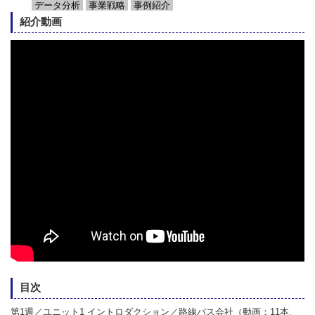
データ分析
事業戦略
事例紹介
紹介動画
目次
第1週／
ユニット1 イントロダクション／路線バス会社（動画：11本、