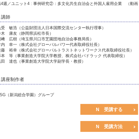
第4週／ユニット4 : 事例研究②：多文化共生自治会と外国人雇用企業 （動画
講師
毛受 敏浩（公益財団法人日本国際交流センター執行理事）
鈴木 康友（静岡県浜松市長）
岡﨑 広樹（埼玉県川口市芝園団地自治会事務局長）
竹内 幸一（株式会社グローバルパワー代表取締役社長）
後藤 裕幸（株式会社グローバルトラストネットワークス代表取締役社長）
杉本 等（事業創造大学院大学教授、株式会社パドラック 代表取締役）
黒田 達也（事業創造大学院大学副学長・教授）
講座制作者
NSG（新潟総合学園）グループ
N 受講する
N 受講方法