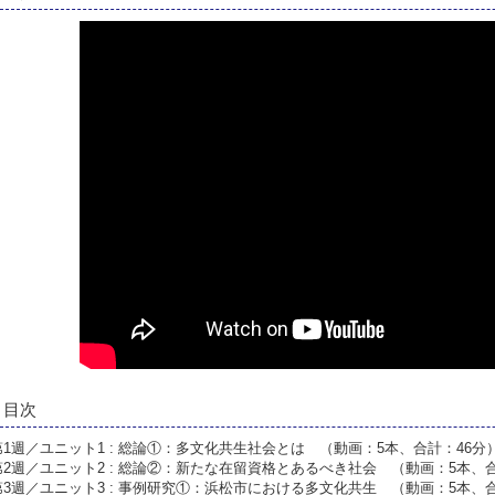
目次
第1週／ユニット1 : 総論①：多文化共生社会とは （動画：5本、合計：46分
第2週／ユニット2 : 総論②：新たな在留資格とあるべき社会 （動画：5本、合
第3週／ユニット3 : 事例研究①：浜松市における多文化共生 （動画：5本、合