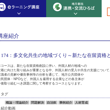
総合プロデューサー
専門編 総合プロデューサー 概論
>
>
>
>
>174：多文
創生カレッジ
eラーニング講座
連携
講座紹介
地方創生カレッジについて
地方創生×デジタル
New!
テーマ別おすすめ受講コース
174：多文化共生の地域づくり～新たな在留資格
eラーニング講座 HOME
地方創生の実践事例紹介
eラーニング受講者の声
サイトマップ
イベント情報
本コースは、新たな在留資格創設に伴い、外国人材の地域への
定着に向けた取り組みが重要となる中、外国人材の受入や共生の支援について
有識者の見解や優良事例等の分析を通じて、地方公共団体や
住民団体・NPOなど、外国人を雇用する企業などの各主体が
今後取り組むべき課題に関して考察するコースとなります。
タグ
概論・理論紹介
問題解決
自治体
事例紹介
人材育成
紹介動画