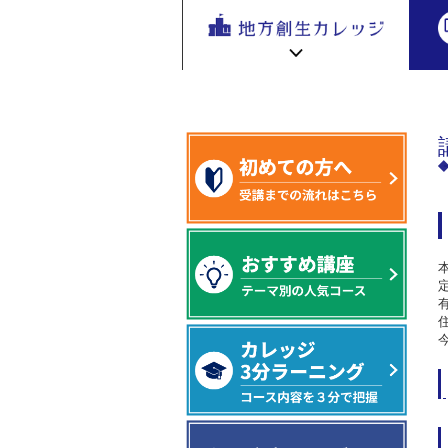
地方創生
地方創生 eラーニング講座
専門編
地方
を無料eラ
ーニング
で学ぶ。
専門家の
地方創生カレッジ HOME
連携・交流ひろば HOME
講座が200
e
ラーニング講座 HOME
以上
新着情報
連携・交流ひろばについて
初めての方へ
地方創生カレッジ活用の流れ
全国で活躍する地方創生専門人材
受講方法
ビデオライブラリ
地方創生応援プロジェクト