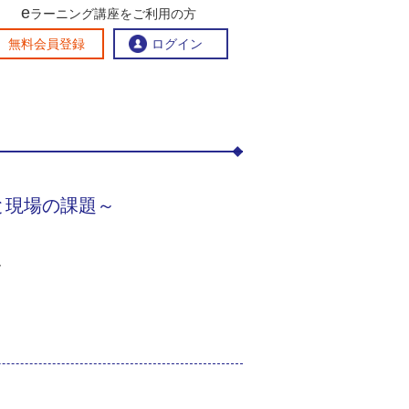
e
化共生の地域づくり～新たな在留資格と現場の課題～
ラーニング講座をご利用の方
交流ひろば
無料会員登録
ログイン
おすすめする理由
地方創生交流掲示板
eラーニング講座を探す
と現場の課題～
官民連携講座
地方創生に役立つコンテンツ集
お問い合わせ
、