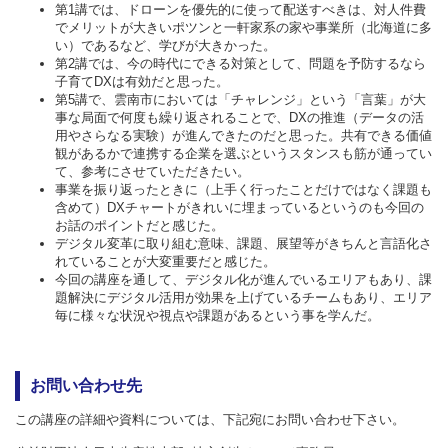
第1講では、ドローンを優先的に使って配送すべきは、対人件費
でメリットが大きいポツンと一軒家系の家や事業所（北海道に多
い）であるなど、学びが大きかった。
第2講では、今の時代にできる対策として、問題を予防するなら
子育てDXは有効だと思った。
第5講で、雲南市においては「チャレンジ」という「言葉」が大
事な局面で何度も繰り返されることで、DXの推進（データの活
用やさらなる実験）が進んできたのだと思った。共有できる価値
観があるかで連携する企業を選ぶというスタンスも筋が通ってい
て、参考にさせていただきたい。
事業を振り返ったときに（上手く行ったことだけではなく課題も
含めて）DXチャートがきれいに埋まっているというのも今回の
お話のポイントだと感じた。
デジタル変革に取り組む意味、課題、展望等がきちんと言語化さ
れていることが大変重要だと感じた。
今回の講座を通して、デジタル化が進んでいるエリアもあり、課
題解決にデジタル活用が効果を上げているチームもあり、エリア
毎に様々な状況や視点や課題があるという事を学んだ。
お問い合わせ先
この講座の詳細や資料については、下記宛にお問い合わせ下さい。