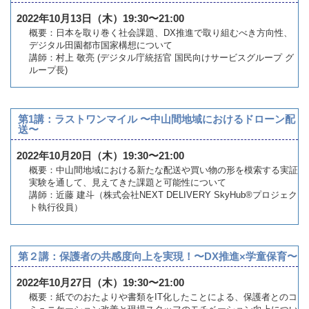
2022年10月13日（木）19:30〜21:00
概要：日本を取り巻く社会課題、DX推進で取り組むべき方向性、
デジタル田園都市国家構想について
講師：村上 敬亮 (デジタル庁統括官 国民向けサービスグループ グ
ループ長)
第1講：ラストワンマイル 〜中山間地域におけるドローン配
送〜
2022年10月20日（木）19:30〜21:00
概要：中山間地域における新たな配送や買い物の形を模索する実証
実験を通して、見えてきた課題と可能性について
講師：近藤 建斗（株式会社NEXT DELIVERY SkyHub®︎プロジェク
ト執行役員）
第２講：保護者の共感度向上を実現！〜DX推進×学童保育〜
2022年10月27日（木）19:30〜21:00
概要：紙でのおたよりや書類をIT化したことによる、保護者とのコ