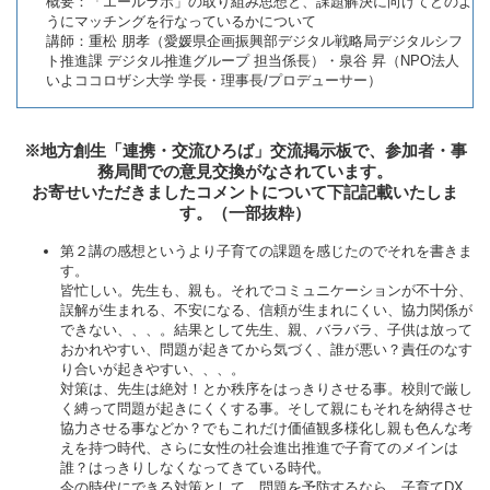
概要：「エールラボ」の取り組み思想と、課題解決に向けてどのよ
うにマッチングを行なっているかについて
講師：重松 朋孝（愛媛県企画振興部デジタル戦略局デジタルシフ
ト推進課 デジタル推進グループ 担当係長）・泉谷 昇（NPO法人
いよココロザシ大学 学長・理事長/プロデューサー）
※地方創生「連携・交流ひろば」交流掲示板で、参加者・事
務局間での意見交換がなされています。
お寄せいただきましたコメントについて下記記載いたしま
す。（一部抜粋）
第２講の感想というより子育ての課題を感じたのでそれを書きま
す。
皆忙しい。先生も、親も。それでコミュニケーションが不十分、
誤解が生まれる、不安になる、信頼が生まれにくい、協力関係が
できない、、、。結果として先生、親、バラバラ、子供は放って
おかれやすい、問題が起きてから気づく、誰が悪い？責任のなす
り合いが起きやすい、、、。
対策は、先生は絶対！とか秩序をはっきりさせる事。校則で厳し
く縛って問題が起きにくくする事。そして親にもそれを納得させ
協力させる事などか？でもこれだけ価値観多様化し親も色んな考
えを持つ時代、さらに女性の社会進出推進で子育てのメインは
誰？はっきりしなくなってきている時代。
今の時代にできる対策として、問題を予防するなら、子育てDX