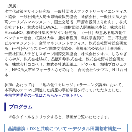
［所属］
次世代政策デザイン研究所、一般社団法人ファクトリーサイエンティス
ト協会、一般社団法人埼玉県物産観光協会、通信会社、一般社団法人妙
高ツーリズムマネジメント、国土交通省（甲府市役所より出向）、株式
会社アトレ、株式会社CAWAZ、一般財団法人関西観光本部、株式会社
MonotaRO、株式会社集客デザイン研究所、（一社）熱意ある地方創生
ベンチャー連合、桜美林大学、鹿角市役所、島根県吉賀町、三井不動産
ビルマネジメント、空間マネジメントオフィス、株式会社野村総合研究
所、(一社)子どもスポーツ国際交流協会、高橋孝治公認会計士事務所、
一般社団法人子どもスポーツ国際交流協会、株式会社クオル、しろやぎ
くろやぎ、株式会社M&C、凸版印刷株式会社、株式会社野村総合研究
所、株式会社ココペリ、株式会社池田紙工、ピクセル、相補プロジェク
ト、NPO法人市民フォーラムさがみはら、合同会社シナプス、NTT西日
本
参加にあたっては、「地方創生カレッジ」eラーニング講座において、
本事業のテーマに関連した講座の事前学習を行っていただきました。
事前学習講座の一覧はこちらからご覧下さい。
プログラム
※各タイトルをクリックすると、動画がご覧いただけます。
基調講演：DXと共助について 〜デジタル田園都市構想〜