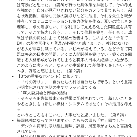
は有効だと思った。（講師が行った具体策を拝聴して、その考え
を強めた）自分が見守りきれない部分をカメラで見てもらう、AI
を状況把握、危険な兆候の読取りなどに活用、それを先生と親が
共有してコミュニケーションし協力体制を作る。互いの忙しさを
理解し、求め過ぎない、ITを利用して見える化した問題点を共有
して、そこで協力し合う、、、そして信頼を築き、任せ合う。成
果は子供の変化によって見極め改善する。このような「子育て
DX」の基本形作りと普及が必要だと感じました。教師になりた
がる人が非常に減っている。いじめが増えている。など子育て問
題は将来の日本の問題、とくに人間関係を築けない・築くのを回
避する人格形成がされてしまうと将来の日本人絶滅につながる。
このように考えると、なんとか事業化して基盤作りをしたい・す
べき、課題と感じました。（第２講）
【3つの重要なポイント】に加えて、
・「村の誇り」、「自分たちの村は自分たちで守る」という意識
が明文化されてお話の中でサラッと出てくる
・100人委員会と部会の活動
・そもそもIP告知端末が各世帯に配付されていて、新しいことを
やるときにも（新しい機材・システムではなく）その活用を考え
る
というところもすごいな、大事だなと思いました。（第８講）
毎回勉強になっておりますが、こちらの回も「神」回でした！
・デジタル変革に取り組む意味、課題、展望等がきちんと言語化
されている
・検討の結果デジタル変革の先は脱デジタルであるとまで言いき