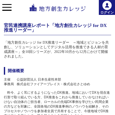
ログイン
官民連携講座レポート「地方創生カレッジ for DX
推進リーダー」
「地方創生カレッジ
for
DX推進リーダー ～地域とビジョンを共
創し、ソリューションとしてデジタル活用を推進できる人材の育
成講座～」全10回シリーズが、2022年10月から12月にかけて開催
されました。
開催概要
主催
公益財団法人 日本生産性本部
事務局
株式会社ファイアープレイス・株式会社さとゆめ
昨今、よく耳にするようになったDX推進。地域においてDXを現在進
行形で取り組んでいる方、DX推進をこれから推進していかなければい
けない自治体のご担当者、ローカルの先端DX事例を学びたい民間企業
の方などを対象に、全国各地のDX推進事例のノウハウを紐解き、その
プロセスやノウハウを参加者全員で共有することで、今後地域でDX推