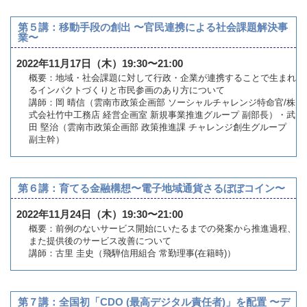
第５講：移動手段の創出 〜官民連携による社会課題解決事
業〜
2022年11月17日（木）19:30〜21:00
概要：地域・社会課題に対して行政・企業が連携することで生まれ
るインパクトづくりと市民参画のあり方について
講師：岡 晴信（雲南市政策企画部 ソーシャルチャレンジ特命官/株
式会社竹中工務店 経営企画室 新規事業推進グループ 副部長）・武
田 堅治（雲南市政策企画部 政策推進課 チャレンジ創生グループ
副主幹）
第６講：育てる金融構想〜電子地域通貨さるぼぼコイン〜
2022年11月24日（木）19:30〜21:00
概要：前例のないサービス開始にいたるまでの発案から推進過程、
また提供後のサービス改善について
講師：古里 圭史（飛騨信用組合 常勤理事(在籍時)）
第７講：全国初「CDO (最高デジタル責任者)」を配置 〜デ