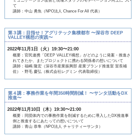
ミュニケーション改善と現場スタッフのモチベーション向上につい
て
講師：中山 勇魚（NPO法人 Chance For All 代表）
第３講：目指せ！アグリテック集積都市 〜深谷市 DEEP
VALLEY構想の実践〜
2022年11月1日（火）19:30〜21:00
概要：官民連携「DEEP VALLEY構想」がどのように発案・推進さ
れてきたか、またプロジェクトに携わる関係者の想いについて
講師：福嶋 隆宏（深谷市産業振興部 産業ブランド推進室 室長補
佐）・野毛 慶弘（株式会社レグミン 代表取締役）
第４講：事務作業を年間350時間削減！ 〜サンタ活動をDX
推進〜
2022年11月10日（木）19:30〜21:00
概要：同団体内での事務作業を削減するために導入したDX推進事
例と推進するにあたっての想いについて
講師：青山 恭隼（NPO法人 チャリティーサンタ）