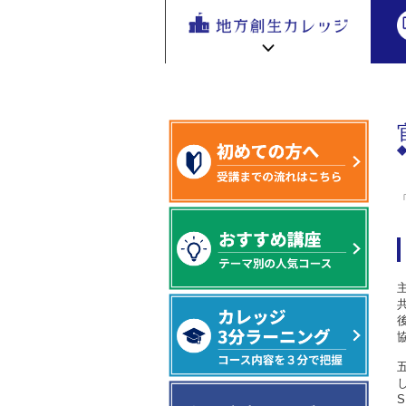
地方創生
地方創生 eラーニング講座
官民連携
地方
を無料eラ
ーニング
で学ぶ。
専門家の
地方創生カレッジ HOME
連携・交流ひろば HOME
講座が200
e
ラーニング講座 HOME
以上
新着情報
連携・交流ひろばについて
初めての方へ
地方創生カレッジ活用の流れ
全国で活躍する地方創生専門人材
受講方法
ビデオライブラリ
地方創生応援プロジェクト
S