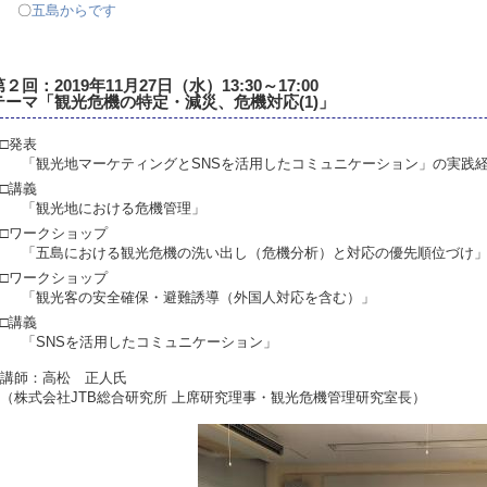
〇
五島からです
第２回：2019年11月27日（水）13:30～17:00
テーマ「観光危機の特定・減災、危機対応(1)」
□発表
「観光地マーケティングとSNSを活用したコミュニケーション」の実践
□講義
「観光地における危機管理」
□ワークショップ
「五島における観光危機の洗い出し（危機分析）と対応の優先順位づけ
□ワークショップ
「観光客の安全確保・避難誘導（外国人対応を含む）」
□講義
「SNSを活用したコミュニケーション」
講師：高松 正人氏
（株式会社JTB総合研究所 上席研究理事・観光危機管理研究室長）