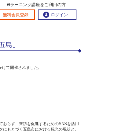
e
ラーニング講座をご利用の方
交流ひろば
無料会員登録
ログイン
 五島」
おすすめする理由
地方創生交流掲示板
eラーニング講座を探す
月にかけて開催されました。
官民連携講座
地方創生に役立つコンテンツ集
お問い合わせ
ておらず、来訪を促進するための
SNS
を活用
タにもとづく五島市における観光の現状と、