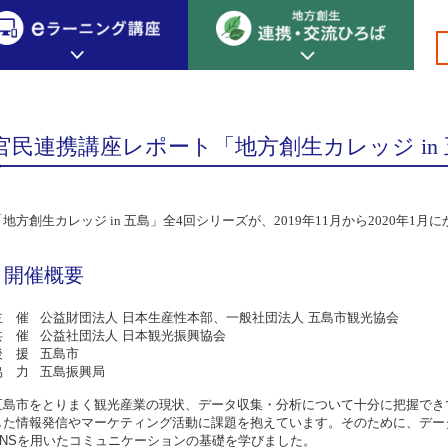
講座
>
>
>地方創生カレッジ in 五島
創生カレッジ
eラーニング講座
連携
官民連携講座レポート「地方創生カレッジ in
地方創生カレッジについて
地方創生×デジタル
New!
テーマ別おすすめ受講コース
「地方創生カレッジ in 五島」全4回シリーズが、2019年11月から2020年1
eラーニング講座 HOME
地方創生の実践事例紹介
eラーニング受講者の声
サイトマップ
イベント情報
開催概要
主 催
公益財団法人 日本生産性本部、一般社団法人 五島市観光協会
共 催
公益社団法人 日本観光振興協会
後 援
五島市
協 力
五島振興局
五島市をとりまく観光産業の現状、データ収集・分析について十分に把握でき
した情報発信やマーケティング活動に課題を抱えています。そのために、デー
NS
を用いたコミュニケーションの基礎を学びました。