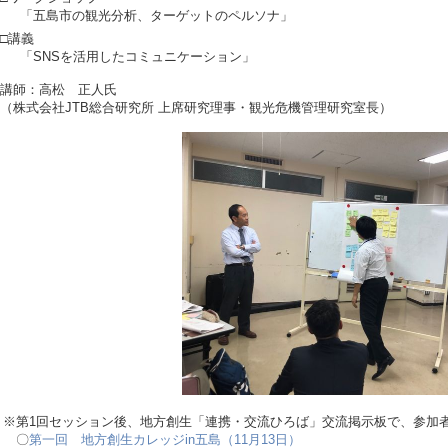
「五島市の観光分析、ターゲットのペルソナ」
□講義
「SNSを活用したコミュニケーション」
講師：高松 正人氏
（株式会社JTB総合研究所 上席研究理事・観光危機管理研究室長）
※第1回セッション後、地方創生「連携・交流ひろば」交流掲示板で、参加
〇
第一回 地方創生カレッジin五島（11月13日）