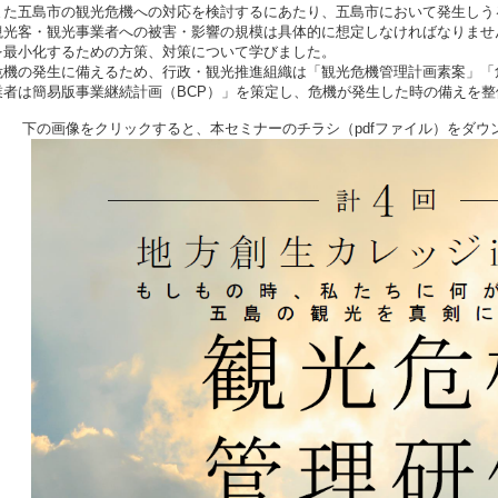
また五島市の観光危機への対応を検討するにあたり、五島市において発生しう
観光客・観光事業者への被害・影響の規模は具体的に想定しなければなりませ
を最小化するための方策、対策について学びました。
危機の発生に備えるため、行政・観光推進組織は「観光危機管理計画素案」「
業者は簡易版事業継続計画（
BCP
）」を策定し、危機が発生した時の備えを整
下の画像をクリックすると、本セミナーのチラシ（pdfファイル）をダウ