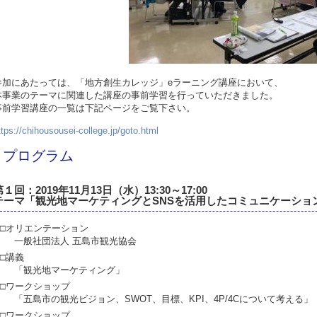
参加にあたっては、「地方創生カレッジ」
e
ラーニング講座において、
本事業のテーマに関連した講座の事前学習を行っていただきました。
事前学習講座の一覧は下記ページをご覧下さい。
ttps://chihousousei-college.jp/goto.html
プログラム
第１回：2019年11月13日（水）13:30～17:00
テーマ「観光地マーケティングとSNSを活用したコミュニケーショ
□オリエンテーション
一般社団法人 五島市観光協会
□講義
「観光地マーケティング」
□ワークショップ
「五島市の観光ビジョン、SWOT、目標、KPI、4P/4Cについて考える」
□ワークショップ