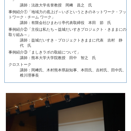
講師：法政大学名誉教授 岡﨑 昌之 氏
事例紹介①「地域力の底上げ～いざというときのネットワーク・フッ
トワーク・チーム ワーク」
講師：有限会社ひまわり亭代表取締役 本田 節 氏
事例紹介②「主役は私たち～益城だいすきプロジェクト・きままにの
取り組み～」
講師：益城だいすき・プロジェクトきままに代表 吉村 静
代 氏
事例紹介③「ましきラボの取組について」
講師：熊本大学大学院教授 田中 智之 氏
クロストーク
講師：岡﨑氏、木村熊本県副知事、本田氏、吉村氏、田中氏、
椎川理事長