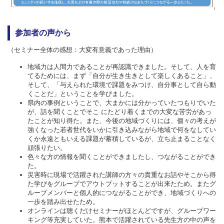
参加者の声から
（セミナー全体の感想：大変有意義であった理由）
地域力は人間力であることが再認識できました。そして、人を育
てるためには、まず「自分が生き生きとして楽しくあること」、
そして、「与えられた環境で課題をみつけ、自分事として自ら動
くことだ」ということを学びました。
県内の事例ということで、大まかには分かっていたつもりでいた
が、話を聞くことでそこ にたどり着くまでの大変な苦労があっ
たことが知り得た。また、今後の地域づくりには、個々の考えが
強くなった若者世代をいかに引き込みながら地域で何をなしてい
くか永遠ともいえる課題が蓄積しているが、立ち止まることなく
頑張りたい。
色々な方の情報を聞くことができましたし、つながることができ
た。
災害時に現場で活躍された講師の方々の貴重なお話やそこから得
た学びをグループでアウトプットすることが出来たため。またグ
ループメンバーと個人的につながることができ、地域づくりへの
一歩を踏み出せたため。
オンラインは聴くだけセミナーがほとんどですが、グループワー
キング等充実していた。熊本で活躍されている先生方の中の声を