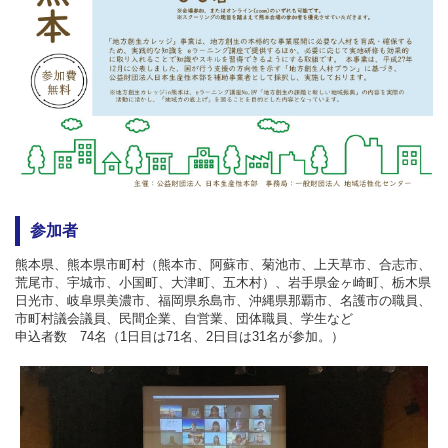
参加者
熊本県、熊本県市町村（熊本市、阿蘇市、菊池市、上天草市、合志市、
荒尾市、宇城市、小国町、大津町、五木村）、岩手県金ヶ崎町、栃木県
日光市、岐阜県美濃市、福岡県糸島市、沖縄県那覇市、名護市の職員、
市町村議会議員、民間企業、自営業、団体職員、学生など
申込者数 74名（1日目は71名、2日目は31名が参加。）