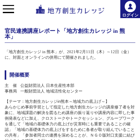
ログイン
官民連携講座レポート「地方創生カレッジ in 熊
本」
「地方創生カレッジ in 熊本」が、2021年2月11日（木）～12日（金）
に、対面とオンラインの併用にて開催されました。
開催概要
主 催
公益財団法人 日本生産性本部
事務局
一般財団法人 地域活性化センター
【テーマ：地方創生カレッジin熊本～地域力の底上げ～】
あらかじめ事前学習として指定した地方創生カレッジの講座修了者を対
象に、地域課題の解決を図るため講座の振り返りや講座内容に即した事
例発表などに加え、クロストークやトークセッション、グループワーク
を通して「地域の基礎体力の底上げが災害時にも重要であることの確
認」「地域の基礎体力の底上げをするために各者が取り組んでいること
の共有」「参加者同士の連携を深めることが、ＮＧＯ版対口支援に結び