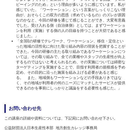
ビーイングのため」という理由が多いように感じています。私が
感じていた、「ワーケーション」という言葉がしっくりこない理
由が、おそらくこの双方の思惑（求めているもの）のズレが原因
なのかなと、今回の研修を通じて感じることができ、大変有意義
でした。受け入れる側（自治体側）としては、まずワーケーショ
ンを利用（実施）する側の人の目線を持つことが大切であると感
じました。」
「全3回の研修でテレワーク、ワーケーション、移住・定住とい
った地域の活性化に向けた取り組み内容の現状を把握することが
できた。今回の研修の主たる取り組みであるワーケーションにつ
いては、その取り組みで、全ての業種やスタッフの生産性が向上
するものではないと考えられるため、その実施については綿密な
ターゲティングを実施することで、目指す利用者の規模感を予め
定め、その目的に沿った施策を組み上げる必要があると感じ
る。 また、地域側もワーケーションなどの手段ありきではな
く、その地域が利用者の何のニーズにマッチしたサービスが提供
できるのかを事前にしっかりと議論をする必要性も感じた。」
お問い合わせ先
この講座の詳細や資料については、下記宛にお問い合わせ下さい。
公益財団法人日本生産性本部
地方創生カレッジ事務局