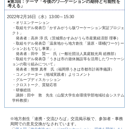
■第3回：テーマ「今後のワ―ケーションの期待と可能性を
考える」
2022年2月16日（水）13:00～15:30
・オリエンテーション
・取組モデル発表①「かすみがうら版ワーケーション実証プロジェ
クト」
発表者：高井 淳 氏（茨城県かすみがうら市産業経済部 理事）
・取組モデル発表②「温泉地から地方創生「湯原・環桶(ワーケ) ー
ションおもてなし事業」」
発表者：田中 賢一 氏（一般社団法人真庭観光局 総務部）
・取組モデル発表③「うきは市の遊休施設等を活用したワーケーシ
ョンの取り組みについて」
発表者：熊懐 真孝 氏（福岡県うきは市都市計画準備課）
・コメンテーター（地域実践者）よりコメント
・グループディスカッション
・クロストーク、質疑応答
・研修総括
講師：田中 敦 先生（山梨大学生命環境学部地域社会システム
学科教授）
※地方創生「連携・交流ひろば」交流掲示板で、参加者・事務
局間での意見交換がなされています。