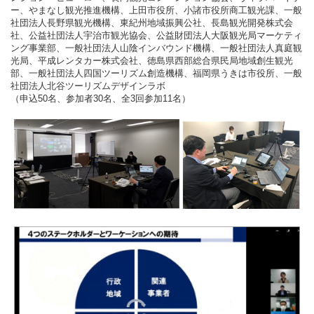
ー、やまなし観光推進機構、上田市役所、小諸市役所商工観光課、一般
社団法人長野県観光機構、東紀州地域振興公社、長島観光開発株式会
社、公益社団法人宇治市観光協会、公益財団法人大阪観光局マーケティ
ング事業部、一般社団法人山陰インバウンド機構、一般社団法人真庭観
光局、平成レンタカー株式会社、徳島県西部総合県民局地域創生観光
部、一般社団法人四国ツーリズム創造機構、福岡県うきは市役所、一般
社団法人北谷ツーリズムデザインラボ
（申込50名、参加者30名、全3回参加11名）