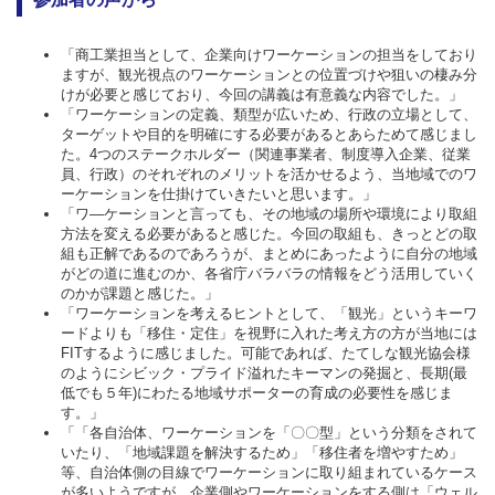
「商工業担当として、企業向けワーケーションの担当をしており
ますが、観光視点のワーケーションとの位置づけや狙いの棲み分
けが必要と感じており、今回の講義は有意義な内容でした。」
「ワーケーションの定義、類型が広いため、行政の立場として、
ターゲットや目的を明確にする必要があるとあらためて感じまし
た。4つのステークホルダー（関連事業者、制度導入企業、従業
員、行政）のそれぞれのメリットを活かせるよう、当地域でのワ
ーケーションを仕掛けていきたいと思います。」
「ワ―ケーションと言っても、その地域の場所や環境により取組
方法を変える必要があると感じた。今回の取組も、きっとどの取
組も正解であるのであろうが、まとめにあったように自分の地域
がどの道に進むのか、各省庁バラバラの情報をどう活用していく
のかが課題と感じた。」
「ワーケーションを考えるヒントとして、「観光」というキーワ
ードよりも「移住・定住」を視野に入れた考え方の方が当地には
FITするように感じました。可能であれば、たてしな観光協会様
のようにシビック・プライド溢れたキーマンの発掘と、長期(最
低でも５年)にわたる地域サポーターの育成の必要性を感じま
す。」
「「各自治体、ワーケーションを「〇〇型」という分類をされて
いたり、「地域課題を解決するため」「移住者を増やすため」
等、自治体側の目線でワーケーションに取り組まれているケース
が多いようですが、企業側やワーケーションをする側は「ウェル