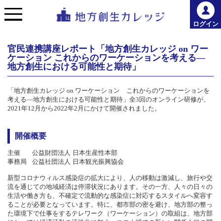
ログイン
官民連携講座レポート「地方創生カレッジ on ワー
ケーション これからのワーケーションを考える―
地方創生における可能性と期待」
「地方創生カレッジ on ワーケーション これからのワーケーションを
考える―地方創生における可能性と期待」全3回のオンライン研修が、
2021年12月から2022年2月にかけて開催されました。
開催概要
主催
公益財団法人 日本生産性本部
事務局
公益社団法人 日本観光振興協会
新型コロナウィルス感染症の拡大により、人の移動は激減し、旅行や交
流を通じての地域経済は停滞状況にあります。その一方、人々の日々の
生活や働き方も、不確定で流動的な感染症に対応するスタイルへ変容す
ることが必要となっています。特に、都市部の密を避け、地方部の整っ
た環境下で仕事をするテレワーク（ワーケーション）の取組は、地方部