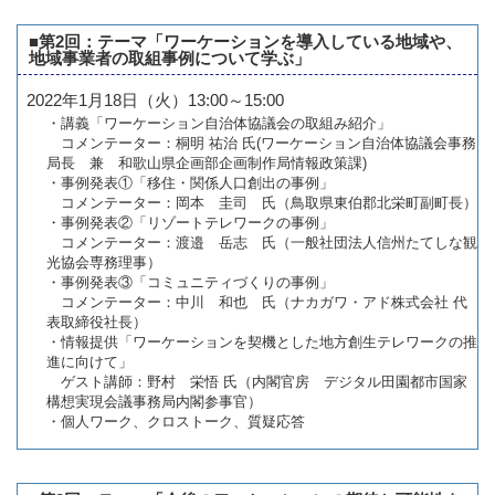
■第2回：テーマ「ワーケーションを導入している地域や、
地域事業者の取組事例について学ぶ」
2022年1月18日（火）13:00～15:00
・講義「ワーケーション自治体協議会の取組み紹介」
コメンテーター：桐明 祐治 氏(ワーケーション自治体協議会事務
局長 兼 和歌山県企画部企画制作局情報政策課)
・事例発表①「移住・関係人口創出の事例」
コメンテーター：岡本 圭司 氏（鳥取県東伯郡北栄町副町長）
・事例発表②「リゾートテレワークの事例」
コメンテーター：渡邉 岳志 氏（一般社団法人信州たてしな観
光協会専務理事）
・事例発表③「コミュニティづくりの事例」
コメンテーター：中川 和也 氏（ナカガワ・アド株式会社 代
表取締役社長）
・情報提供「ワーケーションを契機とした地方創生テレワークの推
進に向けて」
ゲスト講師：野村 栄悟 氏（内閣官房 デジタル田園都市国家
構想実現会議事務局内閣参事官）
・個人ワーク、クロストーク、質疑応答