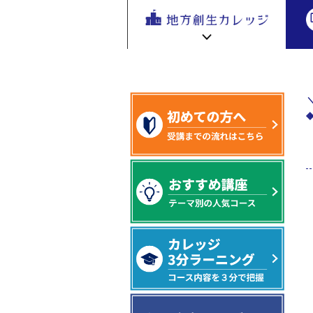
地方創生
地方創生 eラーニング講座
学生・教
地方
を無料eラ
ーニング
で学ぶ。
専門家の
地方創生カレッジ HOME
連携・交流ひろば HOME
講座が200
e
ラーニング講座 HOME
以上
新着情報
連携・交流ひろばについて
初めての方へ
地方創生カレッジ活用の流れ
全国で活躍する地方創生専門人材
受講方法
ビデオライブラリ
地方創生応援プロジェクト