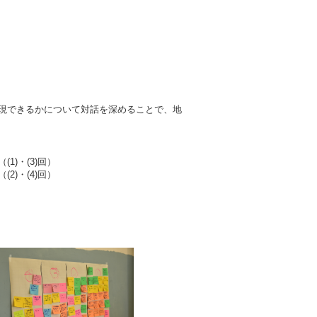
現できるかについて対話を深めることで、地
)・(3)回）
)・(4)回）