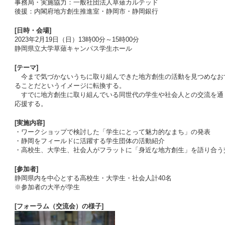
事務局・実施協力：一般社団法人草薙カルテッド
後援：内閣府地方創生推進室・静岡市・静岡銀行
[日時・会場]
2023年2月19日（日）13時00分～15時00分
静岡県立大学草薙キャンパス学生ホール
[テーマ]
今まで気づかないうちに取り組んできた地方創生の活動を見つめなお
ることだというイメージに転換する。
すでに地方創生に取り組んでいる同世代の学生や社会人との交流を通
応援する。
[実施内容]
・ワークショップで検討した「学生にとって魅力的なまち」の発表
・静岡をフィールドに活躍する学生団体の活動紹介
・高校生、大学生、社会人がフラットに「身近な地方創生」を語り合う
[参加者]
静岡県内を中心とする高校生・大学生・社会人計40名
※参加者の大半が学生
[フォーラム（交流会）の様子]