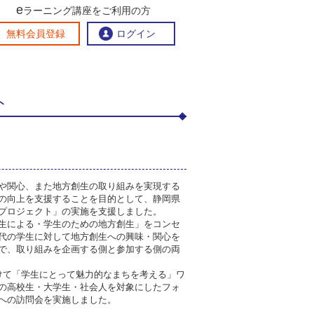
e
ラーニング講座をご利用の方
交流ひろば
無料会員登録
ログイン
ト
おすすめする理由
地方創生交流掲示板
eラーニング講座を探す
官民連携講座
地方創生に役立つコンテンツ集
お問い合わせ
や関心、また地方創生の取り組みを実現する
の向上を支援することを目的として、静岡県
プロジェクト」の実施を支援しました。
生による・学生のための地方創生」をコンセ
代の学生に対して地方創生への興味・関心を
で、取り組みを企画する側と参加する側の両
けて「学生にとって魅力的なまちを考える」ワ
の高校生・大学生・社会人を対象にしたフォ
への訪問会を実施しました。