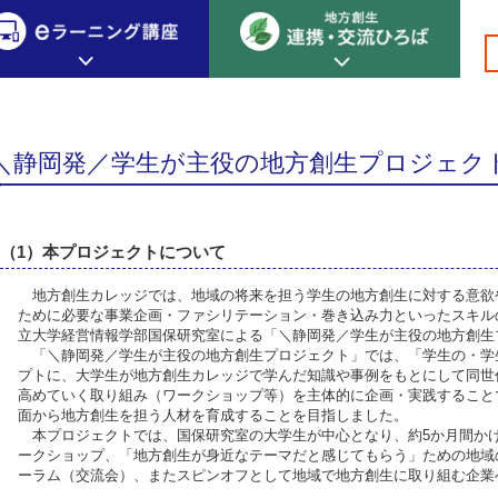
職員向けページ
>
>
>＼静岡発／学生が主役の地方創生プロジェクト
創生カレッジ
eラーニング講座
連携
＼静岡発／学生が主役の地方創生プロジェク
地方創生カレッジについて
地方創生×デジタル
New!
テーマ別おすすめ受講コース
eラーニング講座 HOME
地方創生の実践事例紹介
（1）本プロジェクトについて
eラーニング受講者の声
サイトマップ
イベント情報
地方創生カレッジでは、地域の将来を担う学生の地方創生に対する意欲
ために必要な事業企画・ファシリテーション・巻き込み力といったスキル
立大学経営情報学部国保研究室による「＼静岡発／学生が主役の地方創生
「＼静岡発／学生が主役の地方創生プロジェクト」では、「学生の・学
プトに、大学生が地方創生カレッジで学んだ知識や事例をもとにして同世
高めていく取り組み（ワークショップ等）を主体的に企画・実践すること
面から地方創生を担う人材を育成することを目指しました。
本プロジェクトでは、国保研究室の大学生が中心となり、約5か月間か
ークショップ、「地方創生が身近なテーマだと感じてもらう」ための地域
ーラム（交流会）、またスピンオフとして地域で地方創生に取り組む企業