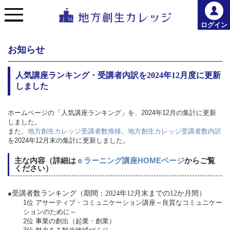
ログイン
お知らせ
人気講座ランキング・受講者内訳を2024年12月度に更新
しました
ホームページの「人気講座ランキング」を、2024年12月の集計に更新
しました。
また、
地方創生カレッジ受講者数推移
、
地方創生カレッジ受講者数内訳
を2024年12月末の集計に更新しました。
主な内容（詳細は
ｅラーニング講座HOMEページ
からご覧
ください）
●
受講者数ランキング（期間：
2024
年
12
月末までの
12
か月間）
1位 アサーティブ・コミュニケーション講座～良質なコミュニケー
ションのために～
2位 事業の創出（起業・創業）