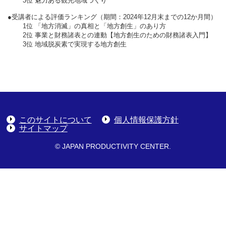
3位 魅力ある観光地域づくり
●受講者による評価ランキング（期間：2024年12月末までの12か月間）
1位 「地方消滅」の真相と「地方創生」のあり方
2位 事業と財務諸表との連動【地方創生のための財務諸表入門】
3位 地域脱炭素で実現する地方創生
このサイトについて
個人情報保護方針
サイトマップ
© JAPAN PRODUCTIVITY CENTER.