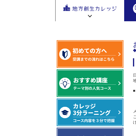
地方創生
お知らせ
>
>システムメンテナンス
地方
を無料eラ
ーニング
で学ぶ。
専門家の
地方創生カレッジ HOME
連携・交流ひろば HOME
講座が200
e
ラーニング講座 HOME
以上
新着情報
連携・交流ひろばについて
初めての方へ
地方創生カレッジ活用の流れ
全国で活躍する地方創生専門人材
受講方法
ビデオライブラリ
地方創生応援プロジェクト