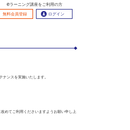
e
ラーニング講座をご利用の方
交流ひろば
無料会員登録
ログイン
おすすめする理由
地方創生交流掲示板
eラーニング講座を探す
官民連携講座
地方創生に役立つコンテンツ集
お問い合わせ
テナンスを実施いたします。
降に改めてご利用くださいますようお願い申し上