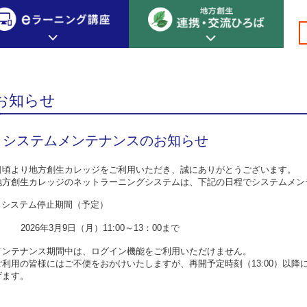
のお知らせ
創生カレッジ
eラーニング講座
連携
お知らせ
地方創生カレッジについて
地方創生×デジタル
New!
システムメンテナンスのお知らせ
テーマ別おすすめ受講コース
eラーニング講座 HOME
地方創生の実践事例紹介
eラーニング受講者の声
日頃より地方創生カレッジをご利用いただき、誠にありがとうございます。
サイトマップ
イベント情報
地方創生カレッジのネットラーニングシステムは、下記の日程でシステムメン
■ システム停止期間（予定）
2026年3月9日（月）11:00～13：00まで
メンテナンス期間中は、ログイン機能をご利用いただけません。
ご利用の皆様にはご不便をおかけいたしますが、再開予定時刻（13:00）以
げます。