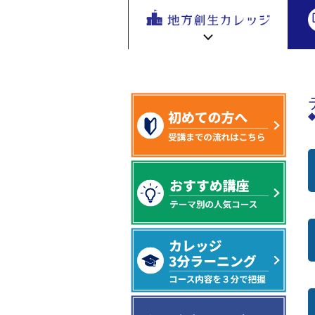
地方創生
>テーマ別に講座を探す
地方
を無料eラ
ーニング
で学ぶ。
専門家の
地方創生カレッジ HOME
連携・交流ひろば HOME
講座が200
e
ラーニング講座 HOME
以上
新着情報
連携・交流ひろばについて
初めての方へ
地方創生カレッジ活用の流れ
全国で活躍する地方創生専門人材
受講方法
ビデオライブラリ
地方創生応援プロジェクト