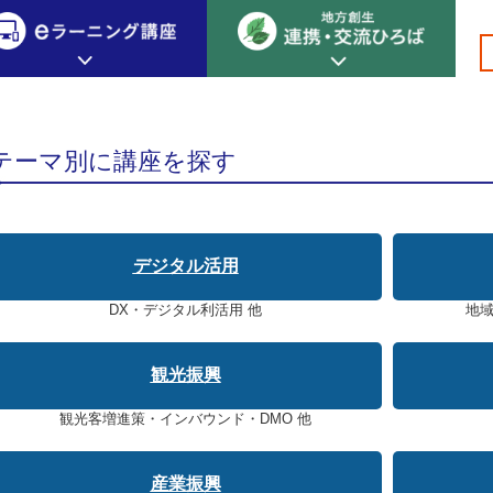
創生カレッジ
eラーニング講座
連携
テーマ別に講座を探す
地方創生カレッジについて
地方創生×デジタル
New!
テーマ別おすすめ受講コース
eラーニング講座 HOME
地方創生の実践事例紹介
デジタル活用
eラーニング受講者の声
サイトマップ
イベント情報
DX・デジタル利活用 他
地域
観光振興
観光客増進策・インバウンド・DMO 他
産業振興