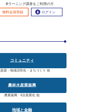
e
ラーニング講座をご利用の方
交流ひろば
無料会員登録
ログイン
おすすめする理由
地方創生交流掲示板
eラーニング講座を探す
官民連携講座
地方創生に役立つコンテンツ集
コミュニティ
お問い合わせ
資源・地域活性化・まちづくり 他
農林水産業振興
農業振興・6次産業化 他
地域と金融