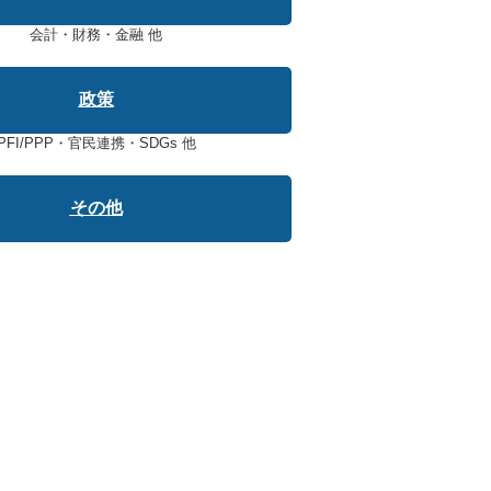
会計・財務・金融 他
政策
PFI/PPP・官民連携・SDGs 他
その他