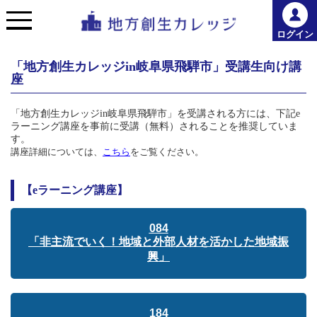
ログイン
「地方創生カレッジin岐阜県飛騨市」受講生向け講
座
「地方創生カレッジ
in
岐阜県飛騨市」を受講される方には、下記
e
ラーニング講座を事前に受講（無料）されることを推奨していま
す。
講座詳細については、
こちら
をご覧ください。
【eラーニング講座】
084
「非主流でいく！地域と外部人材を活かした地域振
興」
184