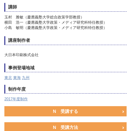
講師
玉村 雅敏（慶應義塾大学総合政策学部教授）
横田 浩一（慶應義塾大学政策・メディア研究科特任教授）
小島 敏明（慶應義塾大学政策・メディア研究科特任教授）
講座制作者
大日本印刷株式会社
事例登場地域
東北
東海
九州
制作年度
2017年度制作
N 受講する
N 受講方法