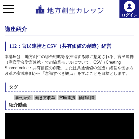
ログイン
講座紹介
112：官民連携とCSV（共有価値の創造）経営
本講座は、地方創生の総合戦略等を推進する際に想定される、官民連携
（産官学金労言連携）での協業モデルについて、CSV（Creating
Shared Value：共有価値の創造、または共通価値の創造）経営や働き方
改革の実践事例から「意識すべき観点」を学ぶことを目標とします。
タグ
事例紹介
働き方改革
官民連携
価値創造
紹介動画