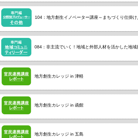
104：地方創生イノベーター講座～まちづくり仕掛
084：非主流でいく！地域と外部人材を活かした地域
地方創生カレッジ in 津軽
地方創生カレッジ in 函館
地方創生カレッジ in 五島