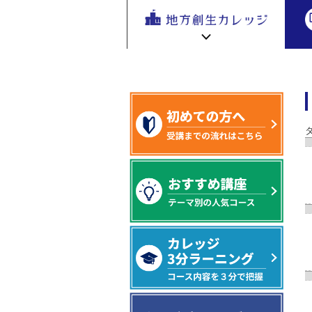
地方創生
キーワード（タグ）から講座を探す
地方
を無料eラ
ーニング
で学ぶ。
専門家の
地方創生カレッジ HOME
連携・交流ひろば HOME
講座が200
e
ラーニング講座 HOME
以上
新着情報
連携・交流ひろばについて
初めての方へ
地方創生カレッジ活用の流れ
全国で活躍する地方創生専門人材
受講方法
ビデオライブラリ
地方創生応援プロジェクト