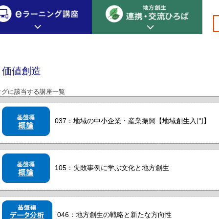
>
>価値創造
創生カレッジ
eラーニング講座
連携
価値創造
地方創生カレッジについて
地方創生×デジタル
New!
タグに該当する講座一覧
テーマ別おすすめ受講コース
eラーニング講座 HOME
地方創生の実践事例紹介
eラーニング受講者の声
037：地域の中小企業・産業振興【地域創生入門】
サイトマップ
イベント情報
105：失敗事例に学ぶ文化と地方創生
046：地方創生の戦略と新たな方向性