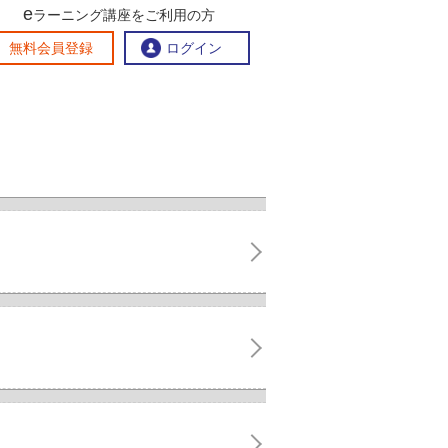
e
ラーニング講座をご利用の方
交流ひろば
無料会員登録
ログイン
おすすめする理由
地方創生交流掲示板
eラーニング講座を探す
官民連携講座
地方創生に役立つコンテンツ集
お問い合わせ