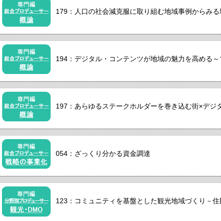
179：人口の社会減克服に取り組む地域事例からみ
194：デジタル・コンテンツが地域の魅力を高める～マ
197：あらゆるステークホルダーを巻き込む街×デジタ
054：ざっくり分かる資金調達
123：コミュニティを基盤とした観光地域づくり－