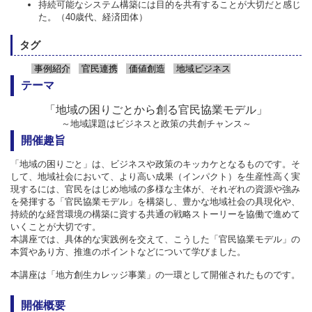
持続可能なシステム構築には目的を共有することが大切だと感じ
た。（40歳代、経済団体）
タグ
事例紹介
官民連携
価値創造
地域ビジネス
テーマ
「地域の困りごとから創る官民協業モデル」
～地域課題はビジネスと政策の共創チャンス～
開催趣旨
「地域の困りごと」は、ビジネスや政策のキッカケとなるものです。そ
して、地域社会において、より高い成果（インパクト）を生産性高く実
現するには、官民をはじめ地域の多様な主体が、それぞれの資源や強み
を発揮する「官民協業モデル」を構築し、豊かな地域社会の具現化や、
持続的な経営環境の構築に資する共通の戦略ストーリーを協働で進めて
いくことが大切です。
本講座では、具体的な実践例を交えて、こうした「官民協業モデル」の
本質やあり方、推進のポイントなどについて学びました。
本講座は「地方創生カレッジ事業」の一環として開催されたものです。
開催概要