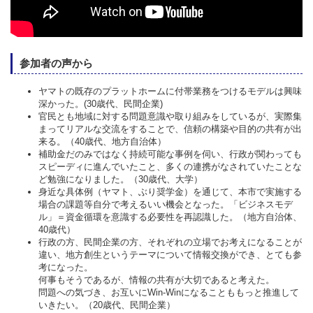
参加者の声から
ヤマトの既存のプラットホームに付帯業務をつけるモデルは興味
深かった。(30歳代、民間企業)
官民とも地域に対する問題意識や取り組みをしているが、実際集
まってリアルな交流をすることで、信頼の構築や目的の共有が出
来る。（40歳代、地方自治体）
補助金だのみではなく持続可能な事例を伺い、行政が関わっても
スピーディに進んでいたこと、多くの連携がなされていたことな
ど勉強になりました。（30歳代、大学）
身近な具体例（ヤマト、ぶり奨学金）を通じて、本市で実施する
場合の課題等自分で考えるいい機会となった。「ビジネスモデ
ル」＝資金循環を意識する必要性を再認識した。（地方自治体、
40歳代）
行政の方、民間企業の方、それぞれの立場でお考えになることが
違い、地方創生というテーマについて情報交換ができ、とても参
考になった。
何事もそうであるが、情報の共有が大切であると考えた。
問題への気づき、お互いにWin-Winになることももっと推進して
いきたい。（20歳代、民間企業）