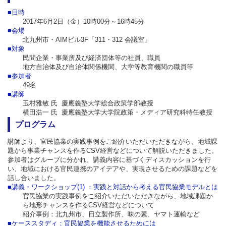
■日時
2017年6月2日（金）10時00分～16時45分
■会場
北九州市・AIMビル3F「311・312 会議室」
■対象
民間企業・事業所及び経済団体等の社員、職員
地方自治体及び自治体関係機関、大学等教育機関の職員等
■参加者
49名
■講師
玉村雅敏 氏 慶應義塾大学総合政策学部教授
横田浩一 氏 慶應義塾大学大学院政策・メディア研究科特任教授
プログラム
講師より、官民協業の実践事例をご紹介いただいただきながら、地域課
題から事業チャンスを作るCSV経営などについて解説いただきました。
参加者はグループに分かれ、講義内容に基づくディスカッションを行
い、地域における官民連携のアイデアや、実現させるための課題などを
話し合いました。
■講義・ワークショップ(1) ：実践と対話から考える官民協業モデルとは
官民協業の実践事例をご紹介いただいただきながら、地域課題か
ら地形チャンスを作るCSV経営などについて
紹介事例：北九州市、日立製作所、味の素、ヤマト運輸など
■ケーススタディ：官民協業を機能させるためには