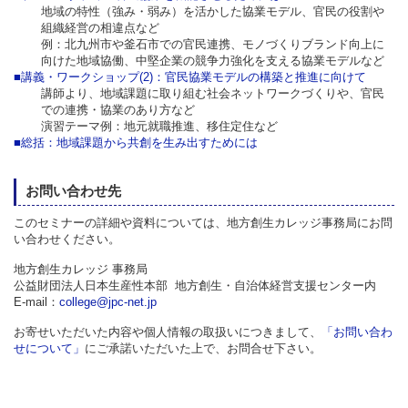
地域の特性（強み・弱み）を活かした協業モデル、官民の役割や
組織経営の相違点など
例：北九州市や釜石市での官民連携、モノづくりブランド向上に
向けた地域協働、中堅企業の競争力強化を支える協業モデルなど
■講義・ワークショップ(2)：官民協業モデルの構築と推進に向けて
講師より、地域課題に取り組む社会ネットワークづくりや、官民
での連携・協業のあり方など
演習テーマ例：地元就職推進、移住定住など
■総括：地域課題から共創を生み出すためには
お問い合わせ先
このセミナーの詳細や資料については、地方創生カレッジ事務局にお問
い合わせください。
地方創生カレッジ 事務局
公益財団法人日本生産性本部 地方創生・自治体経営支援センター内
E-mail：
college@jpc-net.jp
お寄せいただいた内容や個人情報の取扱いにつきまして、
「お問い合わ
せについて」
にご承諾いただいた上で、お問合せ下さい。