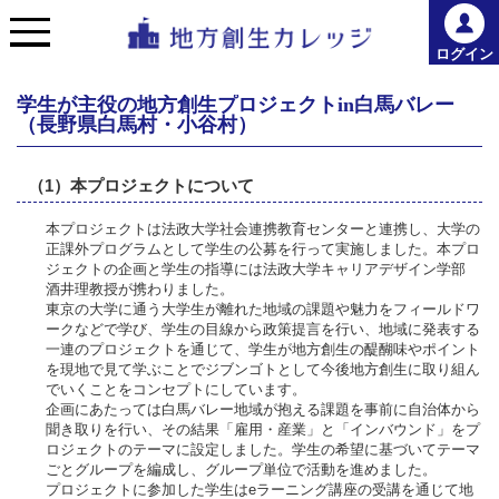
ログイン
学生が主役の地方創生プロジェクトin白馬バレー
（長野県白馬村・小谷村）
（1）本プロジェクトについて
本プロジェクトは法政大学社会連携教育センターと連携し、大学の
正課外プログラムとして学生の公募を行って実施しました。本プロ
ジェクトの企画と学生の指導には法政大学キャリアデザイン学部
酒井理教授が携わりました。
東京の大学に通う大学生が離れた地域の課題や魅力をフィールドワ
ークなどで学び、学生の目線から政策提言を行い、地域に発表する
一連のプロジェクトを通じて、学生が地方創生の醍醐味やポイント
を現地で見て学ぶことでジブンゴトとして今後地方創生に取り組ん
でいくことをコンセプトにしています。
企画にあたっては白馬バレー地域が抱える課題を事前に自治体から
聞き取りを行い、その結果「雇用・産業」と「インバウンド」をプ
ロジェクトのテーマに設定しました。学生の希望に基づいてテーマ
ごとグループを編成し、グループ単位で活動を進めました。
プロジェクトに参加した学生はeラーニング講座の受講を通じて地