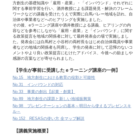
方創生の基礎知識や「雇用・産業」・「インバウンド」それぞれに
関する事前学習を行い、酒井教授による課題発見・解決のフレーム
ワークなどの講義を受けたうえで実際に白馬バレー地域を訪れ、自
治体や事業者などへのヒアリングを実施しました。
その後、eラーニング講座や酒井教授による講義、ヒアリングの内
容などを参考にしながら「雇用・産業」と「インバウンド」に関す
る政策提言を地域の関係者に対して最終発表会の場で実施しまし
た。発表会には白馬村と小谷村の両村長をはじめ自治体職員や事業
者などの地域の関係者も同席し、学生の発表に対して忌憚のないコ
メントやより良い政策提言にむけたアドバイス、今後への励ましや
感謝の言葉などが寄せられました。
【学生が事前に受講したｅラーニング講座の一例】
No.15 地方創生における教育の役割と可能性
No.31 インバウンドの対応
No.33 事業の創出【起業・創業】
No.89 地方創生の課題と新しい地域振興策
No.98 プレゼンテーションの基本～明日から使えるプレゼンスキ
ル～
No.152 RESASの使い方 全マップ解説
【講義実施概要】