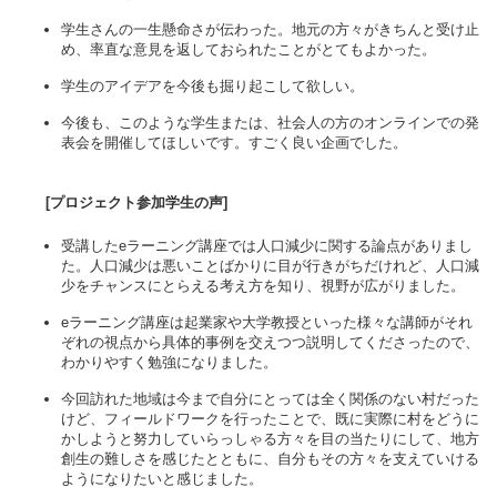
学生さんの一生懸命さが伝わった。地元の方々がきちんと受け止
め、率直な意見を返しておられたことがとてもよかった。
学生のアイデアを今後も掘り起こして欲しい。
今後も、このような学生または、社会人の方のオンラインでの発
表会を開催してほしいです。すごく良い企画でした。
[プロジェクト参加学生の声]
受講したeラーニング講座では人口減少に関する論点がありまし
た。人口減少は悪いことばかりに目が行きがちだけれど、人口減
少をチャンスにとらえる考え方を知り、視野が広がりました。
eラーニング講座は起業家や大学教授といった様々な講師がそれ
ぞれの視点から具体的事例を交えつつ説明してくださったので、
わかりやすく勉強になりました。
今回訪れた地域は今まで自分にとっては全く関係のない村だった
けど、フィールドワークを行ったことで、既に実際に村をどうに
かしようと努力していらっしゃる方々を目の当たりにして、地方
創生の難しさを感じたとともに、自分もその方々を支えていける
ようになりたいと感じました。