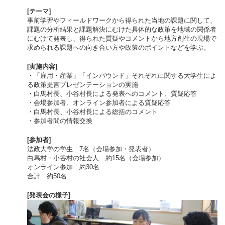
[テーマ]
事前学習やフィールドワークから得られた当地の課題に関して、
課題の分析結果と課題解決にむけた具体的な政策を地域の関係者
にむけて発表し、得られた質疑やコメントから地方創生の現場で
求められる課題への向き合い方や政策のポイントなどを学ぶ。
[実施内容]
・「雇用・産業」「インバウンド」それぞれに関する大学生によ
る政策提言プレゼンテーションの実施
・白馬村長、小谷村長による発表へのコメント、質疑応答
・会場参加者、オンライン参加者による質疑応答
・白馬村長、小谷村長による総括のコメント
・参加者間の情報交換
[参加者]
法政大学の学生 7名（会場参加・発表者）
白馬村・小谷村の社会人 約15名（会場参加）
オンライン参加 約30名
合計 約50名
[発表会の様子]