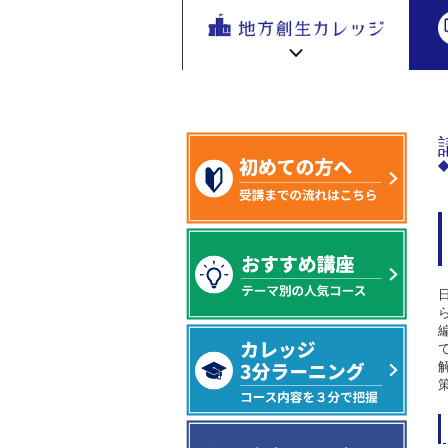
地方創生
地方創生 eラーニング講座
専門編
地方
を無料eラ
スタートアップ技法～
ーニング
で学ぶ。
専門家の
地方創生カレッジ HOME
連携・交流ひろば HOME
講座が200
e
ラーニング講座 HOME
以上
新着情報
連携・交流ひろばについて
初めての方へ
地方創生カレッジ活用の流れ
全国で活躍する地方創生専門人材
受講方法
ビデオライブラリ
地方創生応援プロジェクト