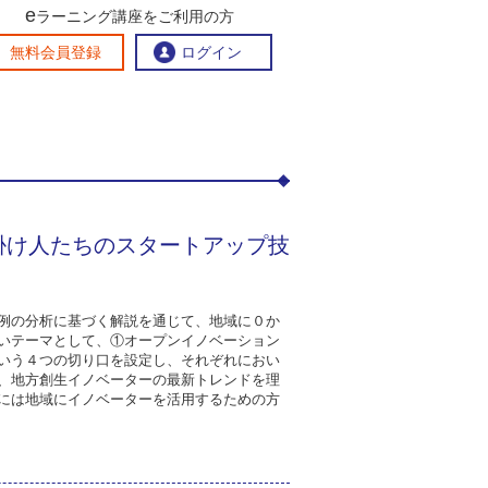
e
：地方創生イノベーター講座～まちづくり仕掛け人たちの
ラーニング講座をご利用の方
交流ひろば
無料会員登録
ログイン
おすすめする理由
地方創生交流掲示板
eラーニング講座を探す
掛け人たちのスタートアップ技
官民連携講座
地方創生に役立つコンテンツ集
お問い合わせ
例の分析に基づく解説を通じて、地域に０か
いテーマとして、①オープンイノベーション
いう４つの切り口を設定し、それぞれにおい
、地方創生イノベーターの最新トレンドを理
には地域にイノベーターを活用するための方