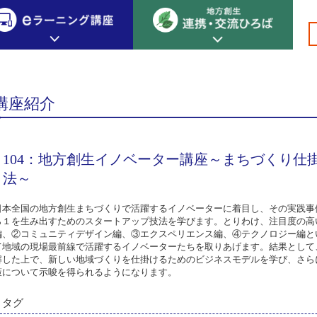
分野別プロデューサー
専門編 分野別プロデューサー その他
>
>
>
>
>104
創生カレッジ
eラーニング講座
連携
講座紹介
地方創生カレッジについて
地方創生×デジタル
New!
テーマ別おすすめ受講コース
104：地方創生イノベーター講座～まちづくり仕
eラーニング講座 HOME
地方創生の実践事例紹介
eラーニング受講者の声
法～
サイトマップ
イベント情報
日本全国の地方創生まちづくりで活躍するイノベーターに着目し、その実践事
ら１を生み出すためのスタートアップ技法を学びます。とりわけ、注目度の高
編、②コミュニティデザイン編、③エクスペリエンス編、④テクノロジー編と
て地域の現場最前線で活躍するイノベーターたちを取りあげます。結果として
解した上で、新しい地域づくりを仕掛けるためのビジネスモデルを学び、さら
策について示唆を得られるようになります。
タグ