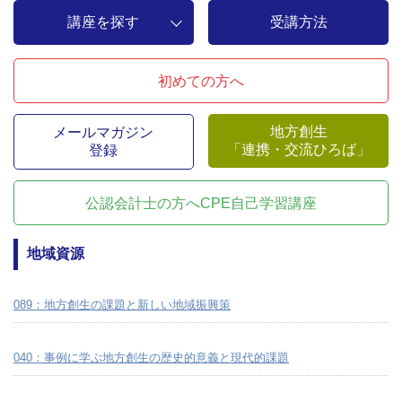
講座を探す
受講方法
初めての方へ
地方創生
メールマガジン
「連携・交流ひろば」
登録
公認会計士の方へ
CPE自己学習講座
地域資源
089：地方創生の課題と新しい地域振興策
040：事例に学ぶ地方創生の歴史的意義と現代的課題