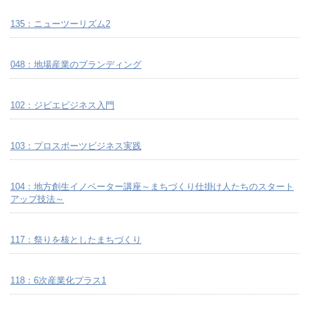
135：ニューツーリズム2
048：地場産業のブランディング
102：ジビエビジネス入門
103：プロスポーツビジネス実践
104：地方創生イノベーター講座～まちづくり仕掛け人たちのスタート
アップ技法～
117：祭りを核としたまちづくり
118：6次産業化プラス1