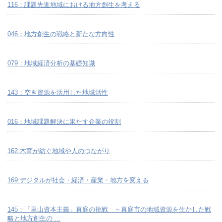
116：課題先進地域における地方創生を考える
046：地方創生の戦略と新たな方向性
079：地域経済分析の基礎知識
143：空き資源を活用した地域活性
016：地域課題解決に果たす企業の役割
162:木育が紡ぐ地域や人のつながり
169:デジタルが社会・経済・産業・地方を変える
145：「里山資本主義」真庭の挑戦 ～真庭市の地域資源を生かした戦
略と地方創生の ...