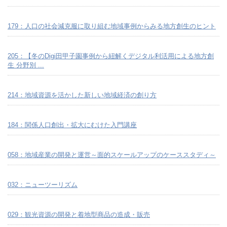
179：人口の社会減克服に取り組む地域事例からみる地方創生のヒント
205：【冬のDigi田甲子園事例から紐解くデジタル利活用による地方創
生 分野別 ...
214：地域資源を活かした新しい地域経済の創り方
184：関係人口創出・拡大にむけた入門講座
058：地域産業の開発と運営～面的スケールアップのケーススタディ～
032：ニューツーリズム
029：観光資源の開発と着地型商品の造成・販売