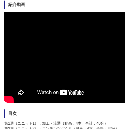
紹介動画
目次
第1週（ユニット1）：加工・流通（動画：4本、合計：48分）
第2週（ユニット2）：コンテンツづくり（動画：4本、合計：42分）