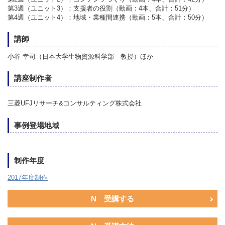
第3週（ユニット3）：支援者の役割（動画：4本、合計：51分）
第4週（ユニット4）：地域・業種間連携（動画：5本、合計：50分）
講師
小谷 幸司（日本大学生物資源科学部 教授）ほか
講座制作者
三菱UFJリサーチ&コンサルティング株式会社
事例登場地域
制作年度
2017年度制作
N 受講する