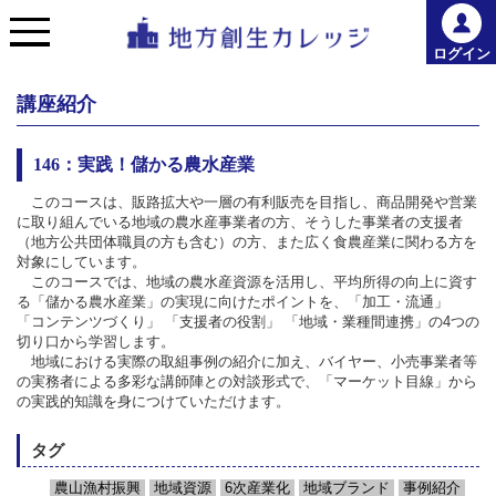
ログイン
講座紹介
146：実践！儲かる農水産業
このコースは、販路拡大や一層の有利販売を目指し、商品開発や営業
に取り組んでいる地域の農水産事業者の方、そうした事業者の支援者
（地方公共団体職員の方も含む）の方、また広く食農産業に関わる方を
対象にしています。
このコースでは、地域の農水産資源を活用し、平均所得の向上に資す
る「儲かる農水産業」の実現に向けたポイントを、「加工・流通」
「コンテンツづくり」 「支援者の役割」 「地域・業種間連携」の4つの
切り口から学習します。
地域における実際の取組事例の紹介に加え、バイヤー、小売事業者等
の実務者による多彩な講師陣との対談形式で、「マーケット目線」から
の実践的知識を身につけていただけます。
タグ
農山漁村振興
地域資源
6次産業化
地域ブランド
事例紹介