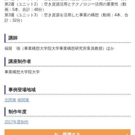
第2週（ユニット2）：空き資源活用とテクノロジー活用の重要性（動
画：5本、合計：48分）
第3週（ユニット3）：空き資源を活用した事業の構想（動画：4本、合
計：32分）
講師
福留 強（事業構想大学院大学事業構想研究所客員教授）ほか
講座制作者
事業構想大学院大学
事例登場地域
北関東
南関東
制作年度
2017年度制作
N 受講する