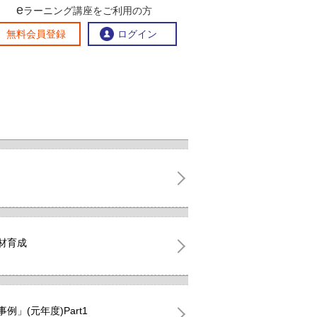
e
ラーニング講座をご利用の方
交流ひろば
無料会員登録
ログイン
おすすめする理由
地方創生交流掲示板
eラーニング講座を探す
官民連携講座
地方創生に役立つコンテンツ集
お問い合わせ
材育成
」(元年度)Part1