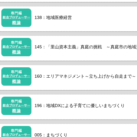
138：地域医療経営
145：「里山資本主義」真庭の挑戦 ～真庭市の地域資
160：エリアマネジメント～立ち上げから自走まで～
196：地域DXによる子育てに優しいまちづくり
005：まちづくり