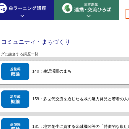
>
>コミュニティ・まちづくり
創生カレッジ
eラーニング講座
連携
コミュニティ・まちづくり
地方創生カレッジについて
地方創生×デジタル
New!
タグに該当する講座一覧
テーマ別おすすめ受講コース
eラーニング講座 HOME
地方創生の実践事例紹介
eラーニング受講者の声
140：生涯活躍のまち
サイトマップ
イベント情報
159：多世代交流を通じた地域の魅力発見と若者の人
181：地方創生に資する金融機関等の「特徴的な取組事例