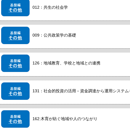
012：共生の社会学
009：公共政策学の基礎
126：地域教育、学校と地域との連携
131：社会的投資の活用－資金調達から運用システ
162:木育が紡ぐ地域や人のつながり