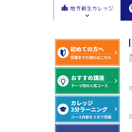
地方創生
キーワード（タグ）から講座を探す
地方
を無料eラ
ーニング
で学ぶ。
専門家の
地方創生カレッジ HOME
連携・交流ひろば HOME
講座が200
e
ラーニング講座 HOME
以上
新着情報
連携・交流ひろばについて
初めての方へ
地方創生カレッジ活用の流れ
全国で活躍する地方創生専門人材
受講方法
ビデオライブラリ
地方創生応援プロジェクト