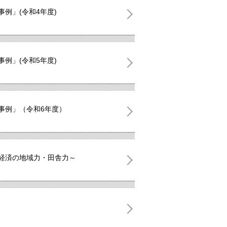
例」(令和4年度)
例」(令和5年度)
事例」（令和6年度）
な経済の地域力・田舎力～