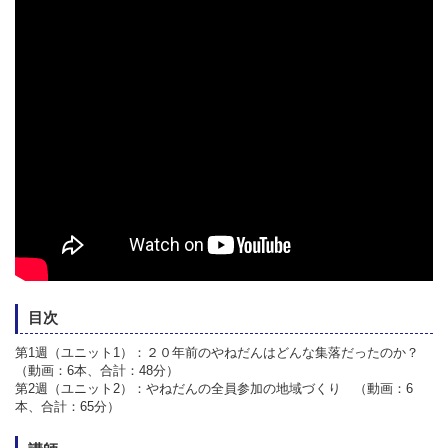
目次
第1週（ユニット1）：２０年前のやねだんはどんな集落だったのか？
（動画：6本、合計：48分）
第2週（ユニット2）：やねだんの全員参加の地域づくり （動画：6
本、合計：65分）