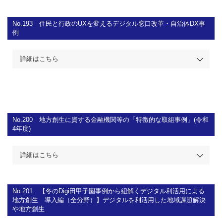
No.193
住民と行政のUXを変えるデジタル窓口改革・自治体DX事
例
詳細はこちら
No.200
地方創生に資する金融機関等の「特徴的な取組事例」(令和
4年度)
詳細はこちら
No.201
【冬のDigi田甲子園事例から紐解くデジタル利活用による
地方創生 導入編（全分野）】デジタルを利活用した地域課題解決
や地方創生