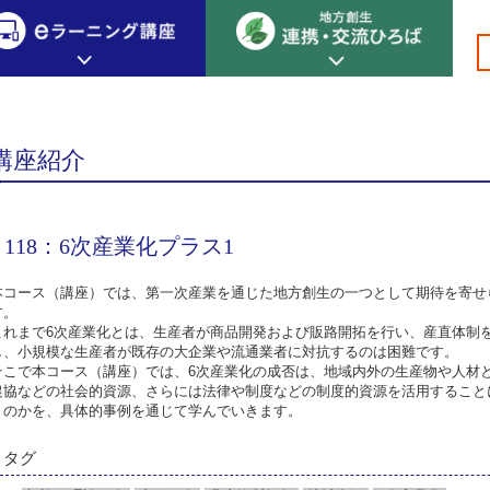
分野別プロデューサー
専門編 分野別プロデューサー その他
>
>
>
>
>118：
創生カレッジ
eラーニング講座
連携
講座紹介
地方創生カレッジについて
地方創生×デジタル
New!
テーマ別おすすめ受講コース
118：6次産業化プラス1
eラーニング講座 HOME
地方創生の実践事例紹介
eラーニング受講者の声
サイトマップ
イベント情報
本コース（講座）では、第一次産業を通じた地方創生の一つとして期待を寄せ
す。
これまで6次産業化とは、生産者が商品開発および販路開拓を行い、産直体制
し、小規模な生産者が既存の大企業や流通業者に対抗するのは困難です。
そこで本コース（講座）では、6次産業化の成否は、地域内外の生産物や人材
農協などの社会的資源、さらには法律や制度などの制度的資源を活用すること
くのかを、具体的事例を通じて学んでいきます。
タグ