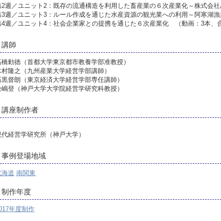
第2週／ユニット2：既存の流通構造を利用した畜産業の６次産業化～株式会社
第3週／ユニット3：ルール作成を通じた水産資源の観光業への利用～阿寒湖漁
第4週／ユニット4：社会企業家との提携を通じた６次産業化 （動画：3本、合
講師
高橋勅徳（首都大学東京都市教養学部准教授）
木村隆之（九州産業大学経営学部講師）
石黒督朗（東京経済大学経営学部専任講師）
松嶋登（神戸大学大学院経営学研究科教授）
講座制作者
現代経営学研究所（神戸大学）
事例登場地域
北海道
南関東
制作年度
017年度制作