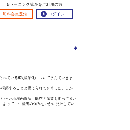
e
6次産業化プラス1
ラーニング講座をご利用の方
交流ひろば
無料会員登録
ログイン
おすすめする理由
地方創生交流掲示板
eラーニング講座を探す
官民連携講座
地方創生に役立つコンテンツ集
お問い合わせ
られている6次産業化について学んでいきま
を構築することと捉えられてきました。しか
といった地域内資源、既存の産業を担ってきた
によって、生産者の強みをいかに発揮してい