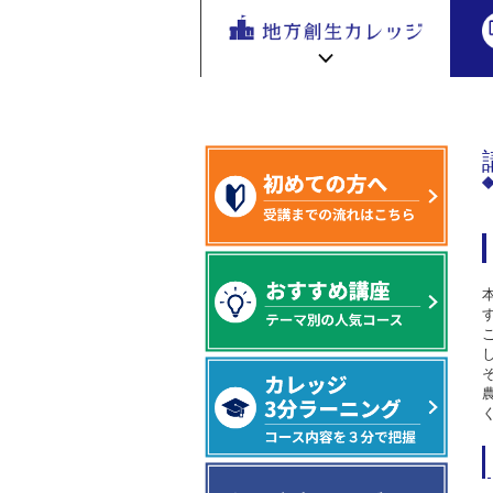
地方創生
地方創生 eラーニング講座
専門編
地方
を無料eラ
ーニング
で学ぶ。
専門家の
地方創生カレッジ HOME
連携・交流ひろば HOME
講座が200
e
ラーニング講座 HOME
以上
新着情報
連携・交流ひろばについて
初めての方へ
地方創生カレッジ活用の流れ
全国で活躍する地方創生専門人材
受講方法
ビデオライブラリ
地方創生応援プロジェクト