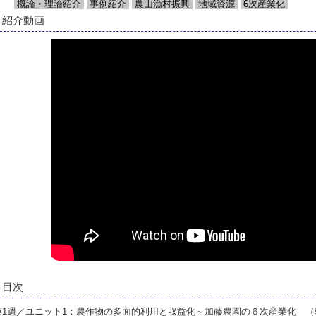
概論・理論紹介
事例紹介
農山漁村振興
地域資源
6次産業化
紹介動画
目次
第1週／ユニット1：農作物の多面的利用と収益化～加藤農園の６次産業化 （