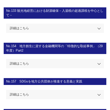
No.133
観光地経営における財源確保－入湯税の超過課税を中心とし
て－
詳細はこちら
No.154
地方創生に資する金融機関等の「特徴的な取組事例」（29
年度）Part2
詳細はこちら
No.157
SDGsを地方公共団体が推進する意義と実践
詳細はこちら