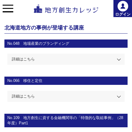
ログイン
北海道地方の事例が登場する講座
No.048
地場産業のブランディング
詳細はこちら
No.066
移住と定住
詳細はこちら
No.109
地方創生に資する金融機関等の「特徴的な取組事例」（28
年度）Part1