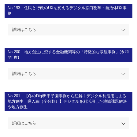
No.193
住民と行政のUXを変えるデジタル窓口改革・自治体DX事
例
詳細はこちら
No.200
地方創生に資する金融機関等の「特徴的な取組事例」(令和
4年度)
詳細はこちら
No.201
【冬のDigi田甲子園事例から紐解くデジタル利活用による
地方創生 導入編（全分野）】デジタルを利活用した地域課題解決
や地方創生
詳細はこちら