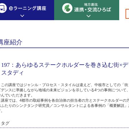
総合プロデューサー
専門編 総合プロデューサー 概論
>
>
>
>
>197：あら
創生カレッジ
eラーニング講座
連携
講座紹介
地方創生カレッジについて
地方創生×デジタル
New!
テーマ別おすすめ受講コース
197：あらゆるステークホルダーを巻き込む街×
eラーニング講座 HOME
地方創生の実践事例紹介
eラーニング受講者の声
スタディ
サイトマップ
イベント情報
この講座ではジャンル・プロセス・スタイルは違えど、中核市としての「街」
ビデンスに準拠しながら地域の未来ビジョンを示している4つの事例について
学んでいただきます。
講座では、4都市の取組事例を各自治体の担当者の方とステークホルダーの
おふたりのシンクタンク研究員／コンサルタントによる各事例の「概要解説」
す。
タグ