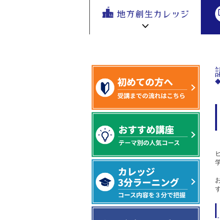
地方創生
地方創生 eラーニング講座
専門編
地方
を無料eラ
点』づくりスタディ
ーニング
で学ぶ。
専門家の
地方創生カレッジ HOME
連携・交流ひろば HOME
講座が200
e
ラーニング講座 HOME
以上
新着情報
連携・交流ひろばについて
初めての方へ
地方創生カレッジ活用の流れ
全国で活躍する地方創生専門人材
受講方法
ビデオライブラリ
地方創生応援プロジェクト