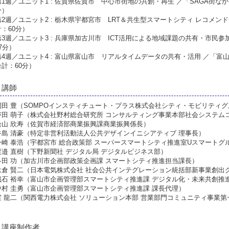
第1週／ユニット1 : 佐賀県佐賀市 中心市街地の共創・再生 ／「SAGA街な
分）
第2週／ユニット2 : 栃木県宇都宮市 LRT＆共生型スマートシティ レコメ
計：60分）
第3週／ユニット3 : 兵庫県加古川市 ICT活用による地域課題の共有・市民
7分）
第4週／ユニット4 : 富山県富山市 リアルタイムデータの共有・活用 ／「
合計：60分）
講師
岡田 豊（SOMPOインスティチュート・プラス株式会社シティ・モビリティグ
芦田 萌子（株式会社野村総合研究所 コンサルティング事業本部社会システム
舩山 欣寿（佐賀市経済部商業振興課商業振興係長）
牛島 清豪（特定非営利活動法人公共デザインイニシアティブ 理事長）
今崎 泰浩（宇都宮市 総合政策部 スーパースマートシティ推進室Uスマートグ
渡邉 直樹（下野新聞社 デジタル局 デジタルビジネス部）
多田 功（加古川市企画部政策企画課 スマートシティ推進担当課長）
永倉 賢二（日本電気株式会社 社会公共インテグレーション統括部新事業創出
城石 裕幸（富山市企画管理部スマートシティ推進課 デジタル化・未来共創推進
中村 圭勇（富山市企画管理部スマートシティ推進課 課長代理）
室 龍二（関西電力株式会社 ソリューション本部 営業部門コミュニティ事業第
講座制作者