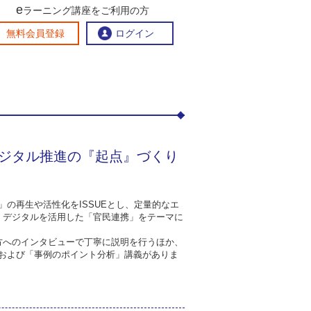
e
ゆるステークホルダーを巻き込む街×デジタル推進の『起
ラーニング講座をご利用の方
交流ひろば
無料会員登録
ログイン
おすすめする理由
地方創生交流掲示板
eラーニング講座を探す
デジタル推進の『起点』づくり
官民連携講座
地方創生に役立つコンテンツ集
お問い合わせ
の再生や活性化をISSUEとし、定量的なエ
、デジタルを活用した「官民連携」をテーマに
方へのインタビューで丁寧に説明を行うほか、
および「事例のポイント分析」講義がありま