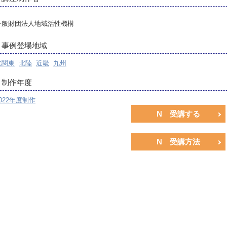
一般財団法人地域活性機構
事例登場地域
北関東
北陸
近畿
九州
制作年度
022年度制作
N 受講する
N 受講方法