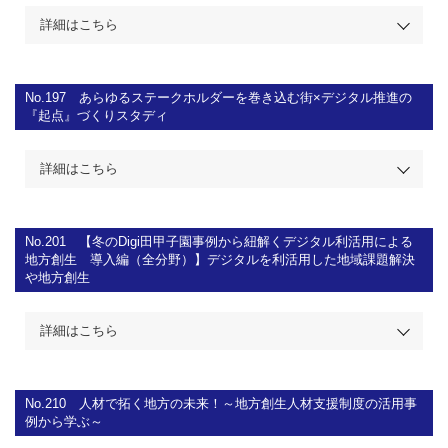
詳細はこちら
No.197
あらゆるステークホルダーを巻き込む街×デジタル推進の
『起点』づくりスタディ
詳細はこちら
No.201
【冬のDigi田甲子園事例から紐解くデジタル利活用による
地方創生 導入編（全分野）】デジタルを利活用した地域課題解決
や地方創生
詳細はこちら
No.210
人材で拓く地方の未来！～地方創生人材支援制度の活用事
例から学ぶ～