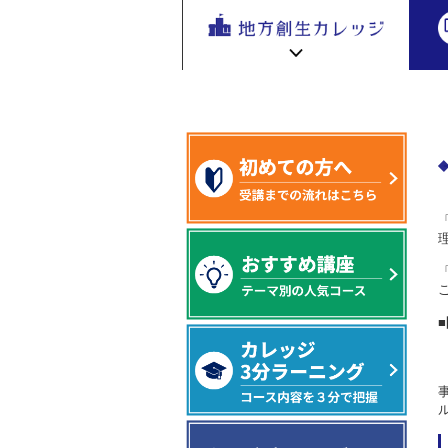
地方創生
>「地方創生カレッジ in 山陰まんなか
地方
を無料eラ
ーニング
で学ぶ。
専門家の
地方創生カレッジ HOME
連携・交流ひろば HOME
講座が200
e
ラーニング講座 HOME
以上
新着情報
連携・交流ひろばについて
初めての方へ
地方創生カレッジ活用の流れ
全国で活躍する地方創生専門人材
受講方法
ビデオライブラリ
地方創生応援プロジェクト