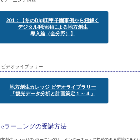
201：【冬のDigi田甲子園事例から紐解く
デジタル利活用による地方創生
導入編（全分野）】
ビデオライブラリー
地方創生カレッジ ビデオライブラリー
「観光データ分析と計画策定１～４」
eラーニングの受講方法
地方創生カレッジのeラーニングは、インターネットに接続できる環境にあれ