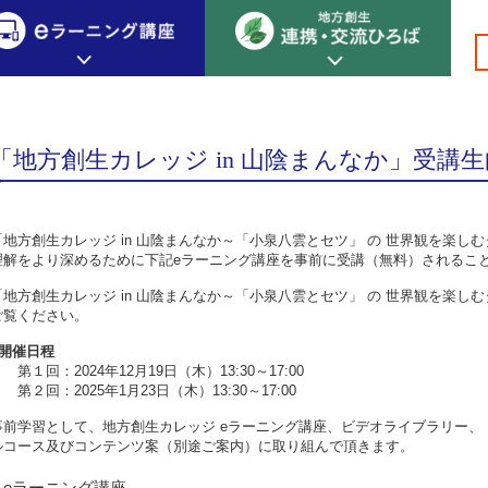
」受講生向け講座
創生カレッジ
eラーニング講座
連携
「地方創生カレッジ in 山陰まんなか」受講
地方創生カレッジについて
地方創生×デジタル
New!
テーマ別おすすめ受講コース
「地方創生カレッジ in 山陰まんなか～「小泉八雲とセツ」 の 世界観を楽
eラーニング講座 HOME
地方創生の実践事例紹介
理解をより深めるために下記eラーニング講座を事前に受講（無料）されるこ
eラーニング受講者の声
サイトマップ
イベント情報
「地方創生カレッジ in 山陰まんなか～「小泉八雲とセツ」 の 世界観を楽
ご覧ください。
■開催日程
第１回：2024年12月19日（木）13:30～17:00
第２回：2025年1月23日（木）13:30～17:00
事前学習として、地方創生カレッジ eラーニング講座、ビデオライブラリー
ルコース及びコンテンツ案（別途ご案内）に取り組んで頂きます。
eラーニング講座