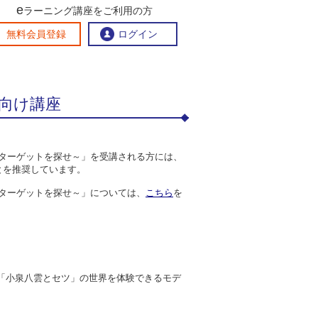
e
ラーニング講座をご利用の方
交流ひろば
無料会員登録
ログイン
生向け講座
おすすめする理由
地方創生交流掲示板
eラーニング講座を探す
しむターゲットを探せ～」を受講される方には、
官民連携講座
地方創生に役立つコンテンツ集
とを推奨しています。
お問い合わせ
しむターゲットを探せ～」については、
こちら
を
、「小泉八雲とセツ」の世界を体験できるモデ