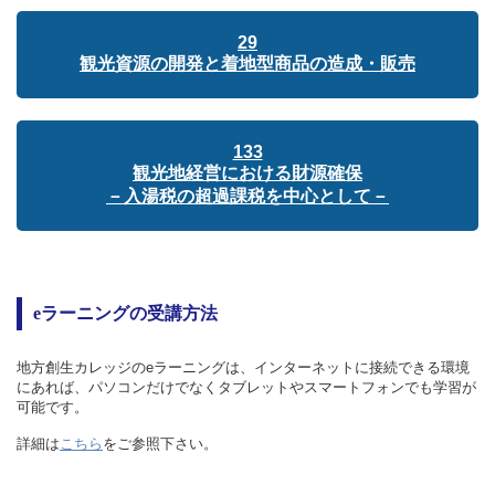
29
観光資源の開発と着地型商品の造成・販売
133
観光地経営における財源確保
－入湯税の超過課税を中心として－
eラーニングの受講方法
地方創生カレッジのeラーニングは、インターネットに接続できる環境
にあれば、パソコンだけでなくタブレットやスマートフォンでも学習が
可能です。
詳細は
こちら
をご参照下さい。