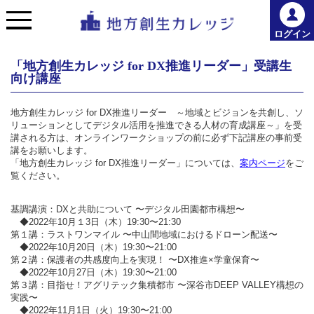
ログイン
「地方創生カレッジ for DX推進リーダー」受講生
向け講座
地方創生カレッジ for DX推進リーダー ～地域とビジョンを共創し、ソ
リューションとしてデジタル活⽤を推進できる⼈材の育成講座～」を受
講される方は、オンラインワークショップの前に必ず下記講座の事前受
講をお願いします。
「地方創生カレッジ for DX推進リーダー」については、
案内ページ
をご
覧ください。
基調講演：DXと共助について 〜デジタル田園都市構想〜
◆2022年10月１3日（木）19:30〜21:30
第１講：ラストワンマイル 〜中山間地域におけるドローン配送〜
◆2022年10月20日（木）19:30〜21:00
第２講：保護者の共感度向上を実現！ 〜DX推進×学童保育〜
◆2022年10月27日（木）19:30〜21:00
第３講：目指せ！アグリテック集積都市 〜深谷市DEEP VALLEY構想の
実践〜
◆2022年11月1日（火）19:30〜21:00