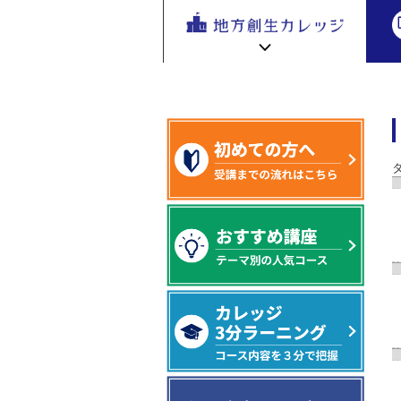
地方創生
キーワード（タグ）から講座を探す
地方
を無料eラ
ーニング
で学ぶ。
専門家の
地方創生カレッジ HOME
連携・交流ひろば HOME
講座が200
e
ラーニング講座 HOME
以上
新着情報
連携・交流ひろばについて
初めての方へ
地方創生カレッジ活用の流れ
全国で活躍する地方創生専門人材
受講方法
ビデオライブラリ
地方創生応援プロジェクト