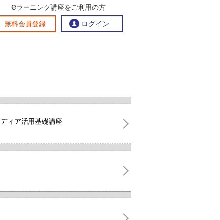
e
ラーニング講座をご利用の方
交流ひろば
無料会員登録
ログイン
おすすめする理由
地方創生交流掲示板
eラーニング講座を探す
官民連携講座
地方創生に役立つコンテンツ集
メディア活用基礎講座
お問い合わせ