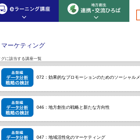
>
>マーケティング
創生カレッジ
eラーニング講座
連携
マーケティング
地方創生カレッジについて
地方創生×デジタル
New!
タグに該当する講座一覧
テーマ別おすすめ受講コース
eラーニング講座 HOME
地方創生の実践事例紹介
eラーニング受講者の声
072：効果的なプロモーションのためのソーシャル
サイトマップ
イベント情報
046：地方創生の戦略と新たな方向性
047：地域活性化のマーケティング