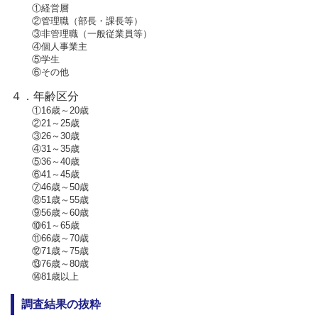
①経営層
②管理職（部長・課長等）
③非管理職（一般従業員等）
④個人事業主
⑤学生
⑥その他
４．年齢区分
①16歳～20歳
②21～25歳
③26～30歳
④31～35歳
⑤36～40歳
⑥41～45歳
⑦46歳～50歳
⑧51歳～55歳
⑨56歳～60歳
⑩61～65歳
⑪66歳～70歳
⑫71歳～75歳
⑬76歳～80歳
⑭81歳以上
調査結果の抜粋