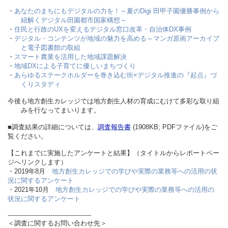
・
あなたのまちにもデジタルの力を！～夏のDigi 田甲子園優勝事例から
紐解くデジタル田園都市国家構想～
・
住民と行政のUXを変えるデジタル窓口改革・自治体DX事例
・
デジタル・コンテンツが地域の魅力を高める～マンガ原画アーカイブ
と電子図書館の取組
・
スマート農業を活用した地域課題解決
・
地域DXによる子育てに優しいまちづくり
・
あらゆるステークホルダーを巻き込む街×デジタル推進の『起点』づ
くりスタディ
今後も地方創生カレッジでは地方創生人材の育成にむけて多彩な取り組
みを行なってまいります。
■調査結果の詳細については、
調査報告書
(1908KB; PDFファイル)をご
覧ください。
【これまでに実施したアンケートと結果】（タイトルからレポートペー
ジへリンクします）
・2019年8月
地方創生カレッジでの学びや実際の業務等への活用の状
況に関するアンケート
・2021年10月
地方創生カレッジでの学びや実際の業務等への活用の
状況に関するアンケート
-----------------------------------------
＜調査に関するお問い合わせ先＞