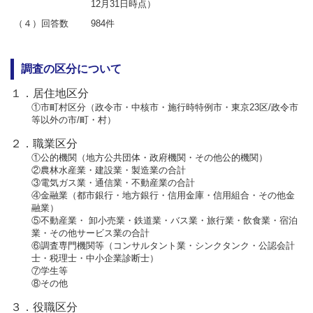
12月31日時点）
（４）回答数
984件
調査の区分について
１．居住地区分
①市町村区分（政令市・中核市・施行時特例市・東京23区/政令市
等以外の市/町・村）
２．職業区分
①公的機関（地方公共団体・政府機関・その他公的機関）
②農林水産業・建設業・製造業の合計
③電気ガス業・通信業・不動産業の合計
④金融業（都市銀行・地方銀行・信用金庫・信用組合・その他金
融業）
⑤不動産業・ 卸小売業・鉄道業・バス業・旅行業・飲食業・宿泊
業・その他サービス業の合計
⑥調査専門機関等（コンサルタント業・シンクタンク・公認会計
士・税理士・中小企業診断士）
⑦学生等
⑧その他
３．役職区分